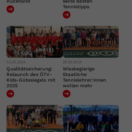
Rückhand
seine besten
Tennistipps
02.05.2024
28.03.2024
Qualitätssicherung:
Wissbegierige
Relaunch des ÖTV-
Staatliche
Kids-Gütesiegels mit
Tennislehrer:innen
2025
wollen mehr