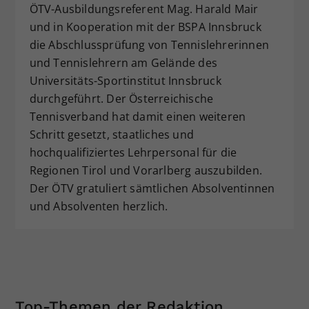
ÖTV-Ausbildungsreferent Mag. Harald Mair
Dieser Wert speichert Ihre Consent-
und in Kooperation mit der BSPA Innsbruck
Einstellungen. Unter anderem eine
die Abschlussprüfung von Tennislehrerinnen
zufällig generierte ID, für die
und Tennislehrern am Gelände des
Zweck
historische Speicherung Ihrer
vorgenommen Einstellungen, falls der
Universitäts-Sportinstitut Innsbruck
Webseiten-Betreiber dies eingestellt
durchgeführt. Der Österreichische
hat.
Tennisverband hat damit einen weiteren
Schritt gesetzt, staatliches und
hochqualifiziertes Lehrpersonal für die
Regionen Tirol und Vorarlberg auszubilden.
Der ÖTV gratuliert sämtlichen Absolventinnen
und Absolventen herzlich.
Top-Themen der Redaktion