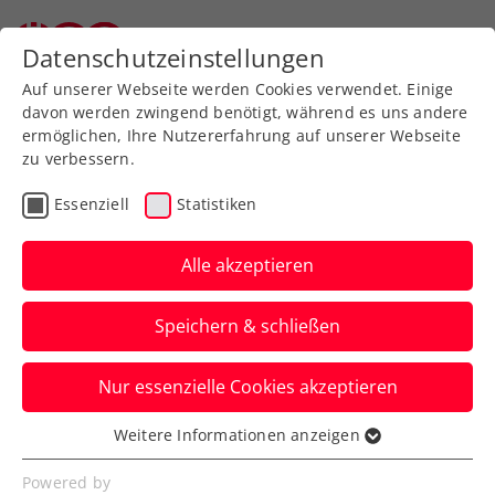
Zurück zur Newsübersicht
Datenschutzeinstellungen
Auf unserer Webseite werden Cookies verwendet. Einige
davon werden zwingend benötigt, während es uns andere
ermöglichen, Ihre Nutzererfahrung auf unserer Webseite
zu verbessern.
Ausbildung
Verbands-Info
Essenziell
Statistiken
Mehr Tennislehrer:innen
für Tirol und Vorarlberg
Alle akzeptieren
Vergangene Woche schlossen wieder
Speichern & schließen
zahlreiche Absolvent:innen die
Ausbildung am USI Innsbruck ab.
Nur essenzielle Cookies akzeptieren
Verfasst von: Mag. Harald Mair / Redaktion, 19.06.2024
Weitere Informationen anzeigen
Essenziell
Essenzielle Cookies werden für grundlegende
Powered by