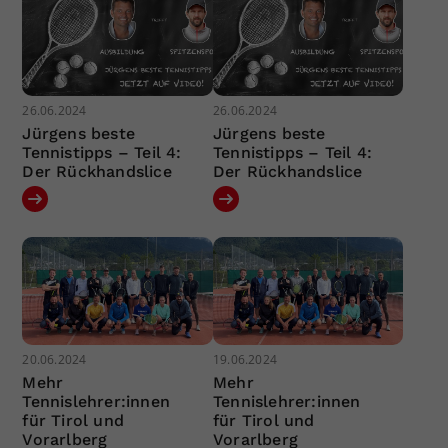
26.06.2024
26.06.2024
Jürgens beste
Jürgens beste
Tennistipps – Teil 4:
Tennistipps – Teil 4:
Der Rückhandslice
Der Rückhandslice
20.06.2024
19.06.2024
Mehr
Mehr
Tennislehrer:innen
Tennislehrer:innen
für Tirol und
für Tirol und
Vorarlberg
Vorarlberg