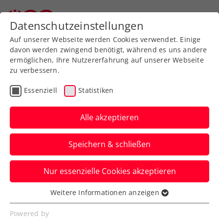
Zurück zur Newsübersicht
Datenschutzeinstellungen
Auf unserer Webseite werden Cookies verwendet. Einige
davon werden zwingend benötigt, während es uns andere
ermöglichen, Ihre Nutzererfahrung auf unserer Webseite
zu verbessern.
Ausbildung
Verbands-Info
Essenziell
Statistiken
Großes Lob für
Ausbildungs-Pilotprojekt
Alle akzeptieren
mit Schwerpunkt
Speichern & schließen
Kindertennis
Nur essenzielle Cookies akzeptieren
Der ÖTV erhält hocherfreuliches
Feedback auf diese neue Staatliche
Weitere Informationen anzeigen
Essenziell
Tennisinstruktor:innenausbildung.
Essenzielle Cookies werden für grundlegende
Powered by