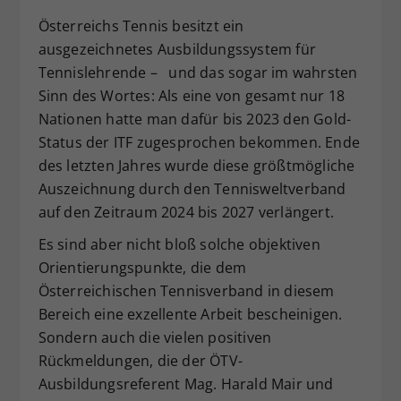
Dieser Wert speichert Ihre Consent-
Österreichs Tennis besitzt ein
Einstellungen. Unter anderem eine
ausgezeichnetes Ausbildungssystem für
zufällig generierte ID, für die
Tennislehrende – und das sogar im wahrsten
Zweck
historische Speicherung Ihrer
Sinn des Wortes: Als eine von gesamt nur 18
vorgenommen Einstellungen, falls der
Nationen hatte man dafür bis 2023 den Gold-
Webseiten-Betreiber dies eingestellt
hat.
Status der ITF zugesprochen bekommen. Ende
des letzten Jahres wurde diese größtmögliche
Auszeichnung durch den Tennisweltverband
auf den Zeitraum 2024 bis 2027 verlängert.
Es sind aber nicht bloß solche objektiven
Orientierungspunkte, die dem
Österreichischen Tennisverband in diesem
Bereich eine exzellente Arbeit bescheinigen.
Sondern auch die vielen positiven
Rückmeldungen, die der ÖTV-
Ausbildungsreferent Mag. Harald Mair und