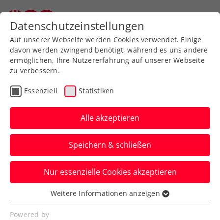
Zurück zur Newsübersicht
Datenschutzeinstellungen
Auf unserer Webseite werden Cookies verwendet. Einige
davon werden zwingend benötigt, während es uns andere
ermöglichen, Ihre Nutzererfahrung auf unserer Webseite
zu verbessern.
Ausbildung
Verbands-Info
Essenziell
Statistiken
Erfolgreicher
Ausbildungsabschluss im
Alle akzeptieren
BSFZ Schielleiten
Speichern & schließen
Österreichs Tennis ist seit letztem
Nur essenzielle Cookies akzeptieren
Wochenende um fast zwei Dutzend
Tennisinstruktor:innen reicher.
Weitere Informationen anzeigen
Essenziell
Verfasst von: Martin Pauer / Redaktion, 26.03.2025
Essenzielle Cookies werden für grundlegende
Powered by