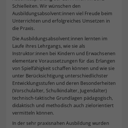
Schielleiten. Wir wünschen den
Dieser Wert speichert Ihre Consent-
Ausbildungsabsolvent:innen viel Freude beim
Einstellungen. Unter anderem eine
zufällig generierte ID, für die
Unterrichten und erfolgreiches Umsetzen in
Zweck
historische Speicherung Ihrer
die Praxis.
vorgenommen Einstellungen, falls der
Die Ausbildungsabsolvent:innen lernten im
Webseiten-Betreiber dies eingestellt
hat.
Laufe ihres Lehrgangs, wie sie als
Instruktor:innen bei Kindern und Erwachsenen
elementare Voraussetzungen für das Erlangen
von Spielfähigkeit schaffen können und wie sie
unter Berücksichtigung unterschiedlichster
Entwicklungsstufen und deren Besonderheiten
(Vorschulalter, Schulkindalter, Jugendalter)
technisch-taktische Grundlagen pädagogisch,
didaktisch und methodisch auch zielorientiert
vermitteln können.
In der sehr praxisnahen Ausbildung wurden