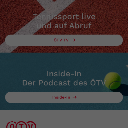
Tennissport live
und auf Abruf
ÖTV TV
Inside-In
Der Podcast des ÖTV
Inside-In