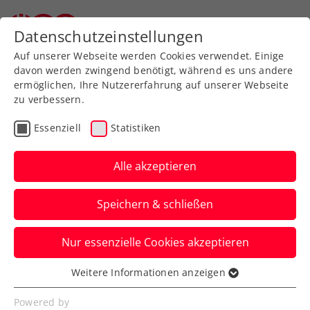
Zurück zur Newsübersicht
Datenschutzeinstellungen
Auf unserer Webseite werden Cookies verwendet. Einige
davon werden zwingend benötigt, während es uns andere
ermöglichen, Ihre Nutzererfahrung auf unserer Webseite
zu verbessern.
Ausbildung
Verbands-Info
Essenziell
Statistiken
Jürgens beste
Tennistipps – Teil 7: Der
Alle akzeptieren
Vorhandreturn
Speichern & schließen
ÖTV-Sportdirektor Jürgen Melzer zeigt
Nur essenzielle Cookies akzeptieren
euch mit ÖTV-Ausbildungsreferent Harald
Mair die richtige Technik.
Weitere Informationen anzeigen
Essenziell
Verfasst von: Manuel Wachta, 04.09.2024
Essenzielle Cookies werden für grundlegende
Powered by