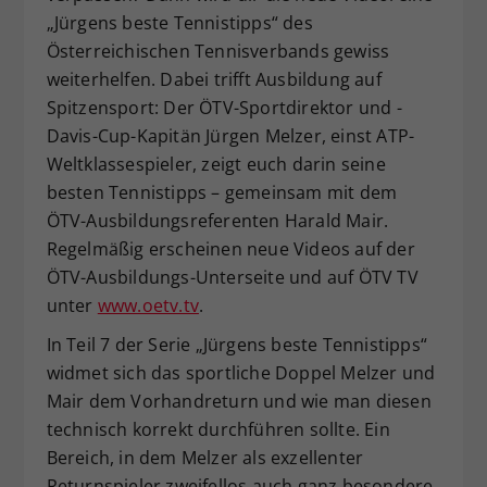
„Jürgens beste Tennistipps“ des
Dieser Wert speichert Ihre Consent-
Österreichischen Tennisverbands gewiss
Einstellungen. Unter anderem eine
zufällig generierte ID, für die
weiterhelfen. Dabei trifft Ausbildung auf
Zweck
historische Speicherung Ihrer
Spitzensport: Der ÖTV-Sportdirektor und -
vorgenommen Einstellungen, falls der
Davis-Cup-Kapitän Jürgen Melzer, einst ATP-
Webseiten-Betreiber dies eingestellt
Weltklassespieler, zeigt euch darin seine
hat.
besten Tennistipps – gemeinsam mit dem
ÖTV-Ausbildungsreferenten Harald Mair.
Regelmäßig erscheinen neue Videos auf der
ÖTV-Ausbildungs-Unterseite und auf ÖTV TV
unter
www.oetv.tv
.
In Teil 7 der Serie „Jürgens beste Tennistipps“
widmet sich das sportliche Doppel Melzer und
Mair dem Vorhandreturn und wie man diesen
technisch korrekt durchführen sollte. Ein
Bereich, in dem Melzer als exzellenter
Returnspieler zweifellos auch ganz besondere