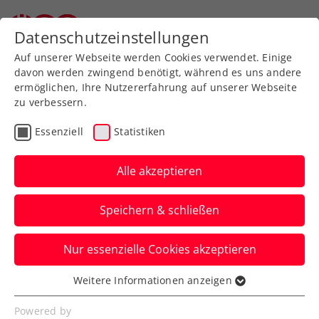
Zurück zur Newsübersicht
Datenschutzeinstellungen
Auf unserer Webseite werden Cookies verwendet. Einige
davon werden zwingend benötigt, während es uns andere
ermöglichen, Ihre Nutzererfahrung auf unserer Webseite
zu verbessern.
Ausbildung
Verbands-Info
Essenziell
Statistiken
Jürgens beste
Tennistipps – Teil 6: Der
Alle akzeptieren
Rückhandvolley
Speichern & schließen
ÖTV-Sportdirektor Jürgen Melzer zeigt
Nur essenzielle Cookies akzeptieren
euch mit ÖTV-Ausbildungsreferent Harald
Mair die richtige Technik.
Weitere Informationen anzeigen
Essenziell
Verfasst von: Manuel Wachta, 07.08.2024
Essenzielle Cookies werden für grundlegende
Powered by