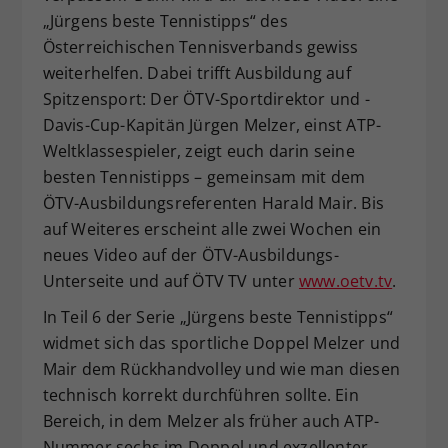
„Jürgens beste Tennistipps“ des
Dieser Wert speichert Ihre Consent-
Österreichischen Tennisverbands gewiss
Einstellungen. Unter anderem eine
zufällig generierte ID, für die
weiterhelfen. Dabei trifft Ausbildung auf
Zweck
historische Speicherung Ihrer
Spitzensport: Der ÖTV-Sportdirektor und -
vorgenommen Einstellungen, falls der
Davis-Cup-Kapitän Jürgen Melzer, einst ATP-
Webseiten-Betreiber dies eingestellt
Weltklassespieler, zeigt euch darin seine
hat.
besten Tennistipps – gemeinsam mit dem
ÖTV-Ausbildungsreferenten Harald Mair. Bis
auf Weiteres erscheint alle zwei Wochen ein
neues Video auf der ÖTV-Ausbildungs-
Unterseite und auf ÖTV TV unter
www.oetv.tv
.
In Teil 6 der Serie „Jürgens beste Tennistipps“
widmet sich das sportliche Doppel Melzer und
Mair dem Rückhandvolley und wie man diesen
technisch korrekt durchführen sollte. Ein
Bereich, in dem Melzer als früher auch ATP-
Nummer sechs im Doppel und exzellenter