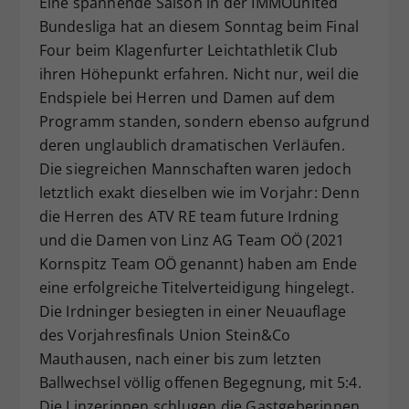
Eine spannende Saison in der IMMOunited
Dieser Wert speichert Ihre Consent-
Bundesliga hat an diesem Sonntag beim Final
Einstellungen. Unter anderem eine
Four beim Klagenfurter Leichtathletik Club
zufällig generierte ID, für die
ihren Höhepunkt erfahren. Nicht nur, weil die
Zweck
historische Speicherung Ihrer
Endspiele bei Herren und Damen auf dem
vorgenommen Einstellungen, falls der
Programm standen, sondern ebenso aufgrund
Webseiten-Betreiber dies eingestellt
hat.
deren unglaublich dramatischen Verläufen.
Die siegreichen Mannschaften waren jedoch
letztlich exakt dieselben wie im Vorjahr: Denn
die Herren des ATV RE team future Irdning
und die Damen von Linz AG Team OÖ (2021
Kornspitz Team OÖ genannt) haben am Ende
eine erfolgreiche Titelverteidigung hingelegt.
Die Irdninger besiegten in einer Neuauflage
des Vorjahresfinals Union Stein&Co
Mauthausen, nach einer bis zum letzten
Ballwechsel völlig offenen Begegnung, mit 5:4.
Die Linzerinnen schlugen die Gastgeberinnen