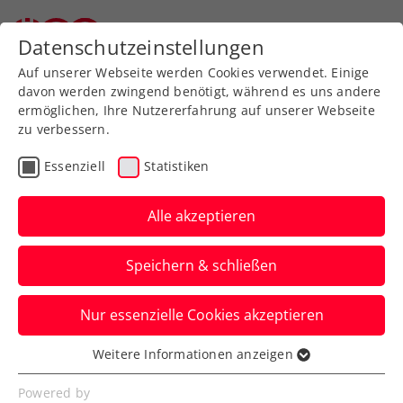
Zurück zur Newsübersicht
Datenschutzeinstellungen
Auf unserer Webseite werden Cookies verwendet. Einige
davon werden zwingend benötigt, während es uns andere
ermöglichen, Ihre Nutzererfahrung auf unserer Webseite
zu verbessern.
Bundesliga
Essenziell
Statistiken
IMMOunited Bundesliga:
Dramatische Endspiele
Alle akzeptieren
an die Titelverteidiger
Speichern & schließen
Irdning und Linz
Nur essenzielle Cookies akzeptieren
Für die Herren von Mauthausen und die
Damen von Gastgeber KLC bleibt am
Weitere Informationen anzeigen
Essenziell
Ende der zweite Platz.
Essenzielle Cookies werden für grundlegende
Powered by