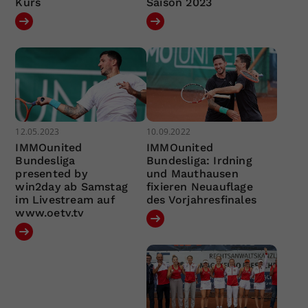
Kurs
Saison 2023
12.05.2023
10.09.2022
IMMOunited
IMMOunited
Bundesliga
Bundesliga: Irdning
presented by
und Mauthausen
win2day ab Samstag
fixieren Neuauflage
im Livestream auf
des Vorjahresfinales
www.oetv.tv