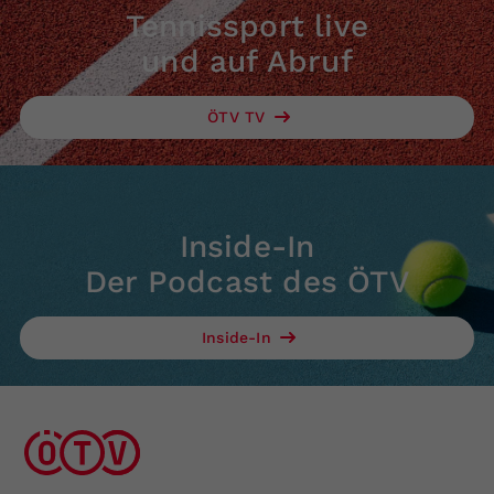
Tennissport live
und auf Abruf
ÖTV TV
Inside-In
Der Podcast des ÖTV
Inside-In