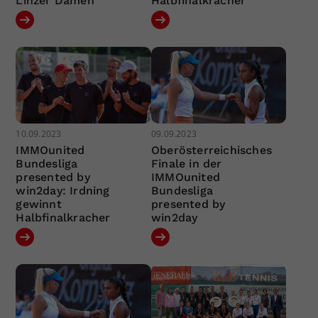
Linzer Damen
Halbfinalkracher
10.09.2023
09.09.2023
IMMOunited
Oberösterreichisches
Bundesliga
Finale in der
presented by
IMMOunited
win2day: Irdning
Bundesliga
gewinnt
presented by
Halbfinalkracher
win2day