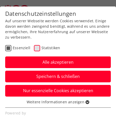
Zurück zur Newsübersicht
Datenschutzeinstellungen
Auf unserer Webseite werden Cookies verwendet. Einige
davon werden zwingend benötigt, während es uns andere
ermöglichen, Ihre Nutzererfahrung auf unserer Webseite
zu verbessern.
Turniere
ITF
Essenziell
Statistiken
Oberösterreichisches
Finale in der IMMOunited
Alle akzeptieren
Bundesliga presented by
Speichern & schließen
win2day
Nur essenzielle Cookies akzeptieren
LINZ AG Team OÖ und UTC Fischer Ried
machen sich den Titel bei den Damen
Weitere Informationen anzeigen
Essenziell
aus.
Essenzielle Cookies werden für grundlegende
Powered by