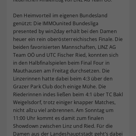
Dieser Wert speichert Ihre Consent-
Einstellungen. Unter anderem eine
Den Heimvorteil im eigenen Bundesland
zufällig generierte ID, für die
genützt: Die IMMOunited Bundesliga
Zweck
historische Speicherung Ihrer
presented by win2day erhält bei den Damen
vorgenommen Einstellungen, falls der
heuer ein rein oberösterreichisches Finale. Die
Webseiten-Betreiber dies eingestellt
beiden favorisierten Mannschaften, LINZ AG
hat.
Team OÖ und UTC Fischer Ried, konnten sich
in den Halbfinalspielen beim Final Four in
Mauthausen am Freitag durchsetzen. Die
Linzerinnen hatte dabei beim 4:3 über den
Grazer Park Club doch einige Mühe. Die
Riederinnen indes ließen beim 4:1 über TC Bakl
Weigelsdorf, trotz einiger knapper Matches,
nicht allzu viel anbrennen. Am Sonntag um
11:00 Uhr kommt es damit zum finalen
Showdown zwischen Linz und Ried. Für die
Damen aus der Landeshauptstadt geht’s dabei