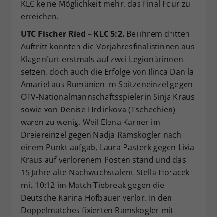
KLC keine Möglichkeit mehr, das Final Four zu
erreichen.
UTC Fischer Ried – KLC 5:2.
Bei ihrem dritten
Auftritt konnten die Vorjahresfinalistinnen aus
Klagenfurt erstmals auf zwei Legionärinnen
setzen, doch auch die Erfolge von Ilinca Danila
Amariel aus Rumänien im Spitzeneinzel gegen
ÖTV-Nationalmannschaftsspielerin Sinja Kraus
sowie von Denise Hrdinkova (Tschechien)
waren zu wenig. Weil Elena Karner im
Dreiereinzel gegen Nadja Ramskogler nach
einem Punkt aufgab, Laura Pasterk gegen Livia
Kraus auf verlorenem Posten stand und das
15 Jahre alte Nachwuchstalent Stella Horacek
mit 10:12 im Match Tiebreak gegen die
Deutsche Karina Hofbauer verlor. In den
Doppelmatches fixierten Ramskogler mit