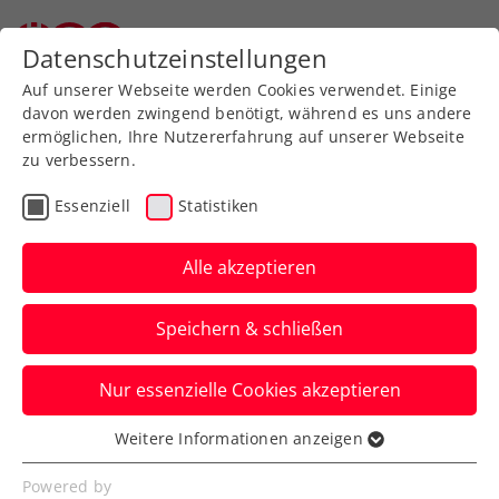
Zurück zur Newsübersicht
Datenschutzeinstellungen
Auf unserer Webseite werden Cookies verwendet. Einige
davon werden zwingend benötigt, während es uns andere
ermöglichen, Ihre Nutzererfahrung auf unserer Webseite
zu verbessern.
Allgemeine Klasse
Bundesliga
Liga
Essenziell
Statistiken
IMMOunited Bundesliga
presented by win2day:
Alle akzeptieren
UTC Fischer Ried löst
Speichern & schließen
Final-Four-Ticket
Nur essenzielle Cookies akzeptieren
Seit Freitagabend steht fest: Die
Innviertlerinnen sind auch in diesem Jahr
Weitere Informationen anzeigen
Essenziell
beim Finalturnier dabei.
Essenzielle Cookies werden für grundlegende
Powered by