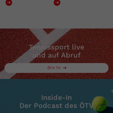
Tennissport live
und auf Abruf
ÖTV TV
Inside-In
Der Podcast des ÖTV