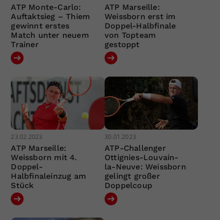
ATP Monte-Carlo:
ATP Marseille:
Auftaktsieg – Thiem
Weissborn erst im
gewinnt erstes
Doppel-Halbfinale
Match unter neuem
von Topteam
Trainer
gestoppt
23.02.2023
30.01.2023
ATP Marseille:
ATP-Challenger
Weissborn mit 4.
Ottignies-Louvain-
Doppel-
la-Neuve: Weissborn
Halbfinaleinzug am
gelingt großer
Stück
Doppelcoup