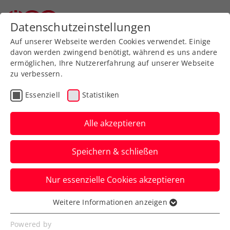
Zurück zur Newsübersicht
Datenschutzeinstellungen
Auf unserer Webseite werden Cookies verwendet. Einige
davon werden zwingend benötigt, während es uns andere
ermöglichen, Ihre Nutzererfahrung auf unserer Webseite
zu verbessern.
Turniere
ATP
Essenziell
Statistiken
ATP Monte-Carlo:
Sensationslauf geht
Alle akzeptieren
weiter – Weissborn im
Speichern & schließen
Doppel-Halbfinale
Nur essenzielle Cookies akzeptieren
Das ÖTV-Ass eliminiert im Fürstentum
Monaco mit Romain Arneodo das nächste
Weitere Informationen anzeigen
Essenziell
Weltklasseteam.
Essenzielle Cookies werden für grundlegende
Powered by