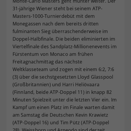
Monte-Carlo Masters geht munter weiter. Der
Dieser Wert speichert Ihre Consent-
31-jährige Wiener steht bei seinem ATP-
Einstellungen. Unter anderem eine
Masters-1000-Turnierdebüt mit dem
zufällig generierte ID, für die
Monegassen nach dem bereits dritten
Zweck
historische Speicherung Ihrer
fulminanten Sieg überraschenderweise im
vorgenommen Einstellungen, falls der
Doppel-Halbfinale. Die beiden eliminierten im
Webseiten-Betreiber dies eingestellt
hat.
Viertelfinale des Sandplatz-Millionenevents im
Fürstentum von Monaco am frühen
Freitagnachmittag das nächste
Weltklasseteam und zogen mit einem 6:2, 7:6
(3) über die sechstgesetzten Lloyd Glasspool
(Großbritannien) und Harri Heliövaara
(Finnland, beide ATP-Doppel 11) in knapp 82
Minuten Spielzeit unter die letzten Vier ein. Im
Kampf um einen Platz im Finale warten damit
am Samstag die Deutschen Kevin Krawietz
(ATP-Doppel 16) und Tim Pütz (ATP-Doppel
28). Weissborn und Arneodo sind derzeit