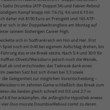
en Sadio Doumbia (ATP-Doppel 34) und Fabien Reboul
ündigem Kampf knapp mit 7:6 (5), 4:6 und 6:10 im
ch daher mit 8190 Euro an Preisgeld und 165 ATP-
d er sich in der Doppelweltrangliste am Montag auf
hinter seinem bisherigen Career High.
ckelte sich in Südfrankreich ein Hin und Her. Erst
n Spiel noch ein 0:40 bei eigenem Aufschlag drehen, bis
Führung das erste Break setzte. Nach 5:4 und 30:0 für
hafften Olivetti/Weissborn jedoch noch die Wende,
kball ab und entschieden das Tiebreak dank eines
 Im zweiten Satz bot sich ihnen bei 3:3 sowie
r die Gelegenheit zur möglichen Vorentscheidung –
i/Weissborn im zehnten Game schließlich das Break zum
eten die beiden gleich schnell mit 0:5 und 2:7 in
uf 6:8 herankämpfen, die anfängliche Hypothek erwies
er-vier-Duo musste Doumbia/Reboul somit zu deren