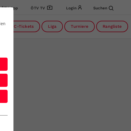
ÖTV App
ÖTV TV
Login
Suchen
den
DC-Tickets
Liga
Turniere
Rangliste