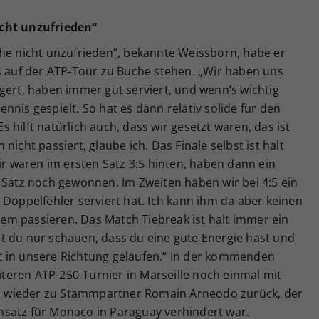
icht unzufrieden“
che nicht unzufrieden“, bekannte Weissborn, habe er
ls auf der ATP-Tour zu Buche stehen. „Wir haben uns
gert, haben immer gut serviert, und wenn’s wichtig
nis gespielt. So hat es dann relativ solide für den
Es hilft natürlich auch, dass wir gesetzt waren, das ist
icht passiert, glaube ich. Das Finale selbst ist halt
ir waren im ersten Satz 3:5 hinten, haben dann ein
 Satz noch gewonnen. Im Zweiten haben wir bei 4:5 ein
 Doppelfehler serviert hat. Ich kann ihm da aber keinen
m passieren. Das Match Tiebreak ist halt immer ein
t du nur schauen, dass du eine gute Energie hast und
cht in unsere Richtung gelaufen.“ In der kommenden
eren ATP-250-Turnier in Marseille noch einmal mit
 er wieder zu Stammpartner Romain Arneodo zurück, der
satz für Monaco in Paraguay verhindert war.