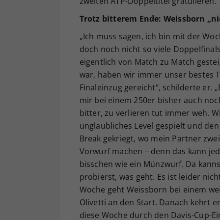
zweiten ATP-Doppeltitel gratulieren.
Trotz bitterem Ende: Weissborn „n
„Ich muss sagen, ich bin mit der Wo
doch noch nicht so viele Doppelfina
eigentlich von Match zu Match gestei
war, haben wir immer unser bestes Ten
Finaleinzug gereicht“, schilderte er. „
mir bei einem 250er bisher auch noch n
bitter, zu verlieren tut immer weh. W
unglaubliches Level gespielt und den
Break gekriegt, wo mein Partner zwei
Vorwurf machen – denn das kann jede
bisschen wie ein Münzwurf. Da kanns
probierst, was geht. Es ist leider ni
Woche geht Weissborn bei einem weit
Olivetti an den Start. Danach kehrt
diese Woche durch den Davis-Cup-Ein