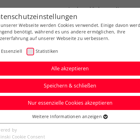
Landesverbände
News
tenschutzeinstellungen
 unserer Webseite werden Cookies verwendet. Einige davon wer
port
Ausbildung
Services
Über uns
ngend benötigt, während es uns andere ermöglichen, Ihre
zererfahrung auf unserer Webseite zu verbessern.
Essenziell
Statistiken
Alle akzeptieren
Speichern & schließen
Nur essenzielle Cookies akzeptieren
r: Weissborn muss auf
Weitere Informationen anzeigen
ssenziell
iter warten
senzielle Cookies werden für grundlegende Funktionen der
ered by
bseite benötigt. Dadurch ist gewährleistet, dass die Webseite
linski Cookie Consent