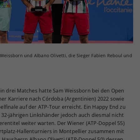
Zweck
generierte ID, für die historische Speicherung
Ihrer vorgenommen Einstellungen, falls der
Webseiten-Betreiber dies eingestellt hat.
m Weissborn und Albano Olivetti, die Sieger Fabien Reboul und
 in drei Matches hatte Sam Weissborn bei den Open
ner Karriere nach Córdoba (Argentinien) 2022 sowie
lfinale auf der ATP-Tour erreicht. Ein Happy End zu
32-jährigen Linkshänder jedoch auch diesmal nicht
erentitel weiter warten. Der Wiener (ATP-Doppel 55)
rtplatz-Hallenturniers in Montpellier zusammen mit
 Hausherrn Albano Olivetti (ATP-Doppel 50) dessen