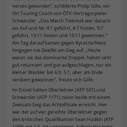
nervös geworden“, schilderte Philip Gille, vor
Ort Touring Coach von ÖTV-Vertragsspieler
Schwärzler. „Das Match Tiebreak war danach
ein Auf und Ab: 4:1 geführt, 4:7 hinten, 9:7
geführt, 10:11 hinten und 13:11 gewonnen.“
Am Tag darauf kamen gegen Kyratzis/Neos
hingegen nie Zweifel am Sieg auf: „Heute
waren sie das dominante Doppel, haben sehr
gut returniert und gut aufgeschlagen, nur ein
kleiner Wackler bei 6:0, 5:1, aber am Ende
verdient gewonnen“, freute sich Gille.
Im Einzel hatten Oberleitner (ATP 501) und
Schwärzler (ATP 1171) zuvor beide mit einem
Zweisatz-Sieg das Achtelfinale erreicht. Hier
war der auf vier gereihte Oberleitner gegen
den britischen Qualifikanten Sean Hodkin (ATP
1159) mit 1:6, 4:6 unterlegen. Schwärzler legte