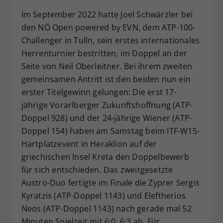
Dieser Wert speichert Ihre Consent-
Im September 2022 hatte Joel Schwärzler bei
Einstellungen. Unter anderem eine
den NÖ Open powered by EVN, dem ATP-100-
zufällig generierte ID, für die
Challenger in Tulln, sein erstes internationales
Zweck
historische Speicherung Ihrer
Herrenturnier bestritten, im Doppel an der
vorgenommen Einstellungen, falls der
Seite von Neil Oberleitner. Bei ihrem zweiten
Webseiten-Betreiber dies eingestellt
hat.
gemeinsamen Antritt ist den beiden nun ein
erster Titelgewinn gelungen: Die erst 17-
jährige Vorarlberger Zukunftshoffnung (ATP-
Doppel 928) und der 24-jährige Wiener (ATP-
Doppel 154) haben am Samstag beim ITF-W15-
Hartplatzevent in Heraklion auf der
griechischen Insel Kreta den Doppelbewerb
für sich entschieden. Das zweitgesetzte
Austro-Duo fertigte im Finale die Zyprer Sergis
Kyratzis (ATP-Doppel 1143) und Eleftherios
Neos (ATP-Doppel 1143) nach gerade mal 52
Minuten Spielzeit mit 6:0, 6:3 ab. Für