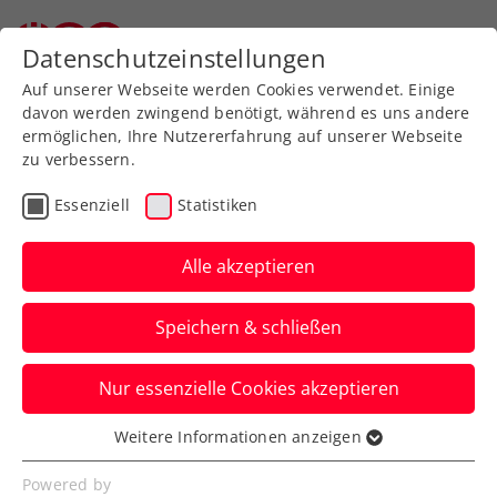
Zurück zur Newsübersicht
Datenschutzeinstellungen
Auf unserer Webseite werden Cookies verwendet. Einige
davon werden zwingend benötigt, während es uns andere
ermöglichen, Ihre Nutzererfahrung auf unserer Webseite
zu verbessern.
Turniere
ITF
Essenziell
Statistiken
ITF Heraklion:
Oberleitner/Schwärzler in
Alle akzeptieren
52 Minuten zum
Speichern & schließen
Doppeltitel
Nur essenzielle Cookies akzeptieren
Nach einem ungemein knappen
Halbfinalmatch spielen die ÖTV-Asse in
Weitere Informationen anzeigen
Essenziell
Griechenland im Finale groß auf.
Essenzielle Cookies werden für grundlegende
Powered by