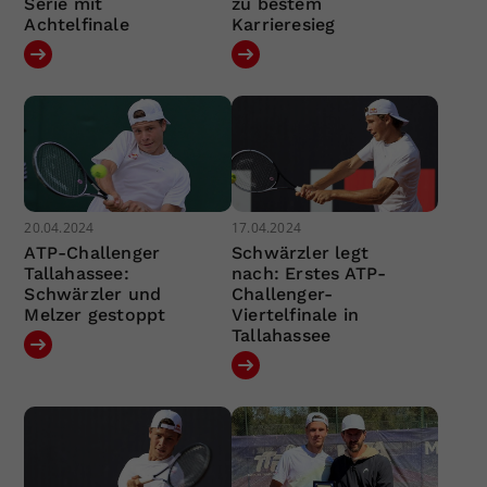
Serie mit
zu bestem
Achtelfinale
Karrieresieg
20.04.2024
17.04.2024
ATP-Challenger
Schwärzler legt
Tallahassee:
nach: Erstes ATP-
Schwärzler und
Challenger-
Melzer gestoppt
Viertelfinale in
Tallahassee