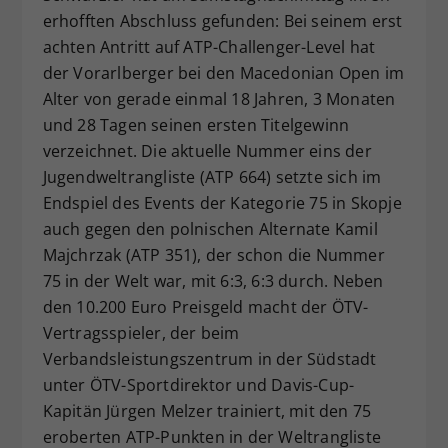
erhofften Abschluss gefunden: Bei seinem erst
Dieser Wert speichert Ihre Consent-
achten Antritt auf ATP-Challenger-Level hat
Einstellungen. Unter anderem eine
zufällig generierte ID, für die
der Vorarlberger bei den Macedonian Open im
Zweck
historische Speicherung Ihrer
Alter von gerade einmal 18 Jahren, 3 Monaten
vorgenommen Einstellungen, falls der
und 28 Tagen seinen ersten Titelgewinn
Webseiten-Betreiber dies eingestellt
verzeichnet. Die aktuelle Nummer eins der
hat.
Jugendweltrangliste (ATP 664) setzte sich im
Endspiel des Events der Kategorie 75 in Skopje
auch gegen den polnischen Alternate Kamil
Majchrzak (ATP 351), der schon die Nummer
75 in der Welt war, mit 6:3, 6:3 durch. Neben
den 10.200 Euro Preisgeld macht der ÖTV-
Vertragsspieler, der beim
Verbandsleistungszentrum in der Südstadt
unter ÖTV-Sportdirektor und Davis-Cup-
Kapitän Jürgen Melzer trainiert, mit den 75
eroberten ATP-Punkten in der Weltrangliste