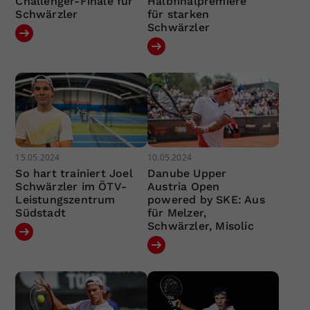
Challenger-Finale für
Halbfinalpremiere
Schwärzler
für starken
Schwärzler
15.05.2024
10.05.2024
So hart trainiert Joel
Danube Upper
Schwärzler im ÖTV-
Austria Open
Leistungszentrum
powered by SKE: Aus
Südstadt
für Melzer,
Schwärzler, Misolic