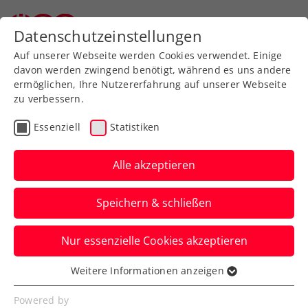
Zurück zur Newsübersicht
Datenschutzeinstellungen
Auf unserer Webseite werden Cookies verwendet. Einige
davon werden zwingend benötigt, während es uns andere
ermöglichen, Ihre Nutzererfahrung auf unserer Webseite
zu verbessern.
Turniere
ATP
Essenziell
Statistiken
Krönung in Skopje
gelungen: Schwärzler holt
Alle akzeptieren
1. ATP-Challenger-Titel
Speichern & schließen
Der ÖTV-Youngster gewinnt auch das
Nur essenzielle Cookies akzeptieren
Finale und zieht damit bereits unter die
Top 400 der Welt ein.
Weitere Informationen anzeigen
Essenziell
Verfasst von: Manuel Wachta, 25.05.2024
Essenzielle Cookies werden für grundlegende
Powered by