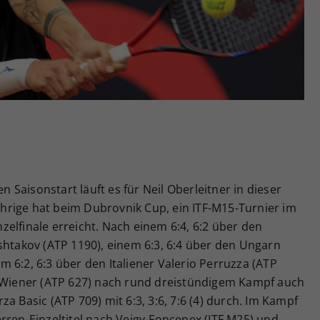
Zweck
generierte ID, für die historische Speicherung
Ihrer vorgenommen Einstellungen, falls der
Webseiten-Betreiber dies eingestellt hat.
Saisonstart läuft es für Neil Oberleitner in dieser
rige hat beim Dubrovnik Cup, ein ITF-M15-Turnier im
elfinale erreicht. Nach einem 6:4, 6:2 über den
shtakov (ATP 1190), einem 6:3, 6:4 über den Ungarn
 6:2, 6:3 über den Italiener Valerio Perruzza (ATP
e Wiener (ATP 627) nach rund dreistündigem Kampf auch
a Basic (ATP 709) mit 6:3, 3:6, 7:6 (4) durch. Im Kampf
rren-Einzeltitel nach Veigy-Foncenex (ITF M25) und