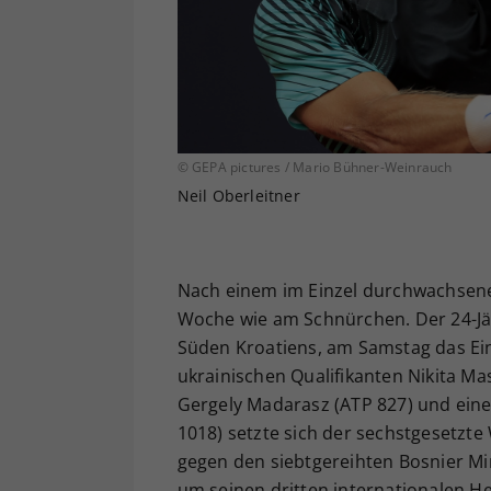
© GEPA pictures / Mario Bühner-Weinrauch
Neil Oberleitner
Nach einem im Einzel durchwachsenen 
Woche wie am Schnürchen. Der 24-Jäh
Süden Kroatiens, am Samstag das Einz
ukrainischen Qualifikanten Nikita Ma
Gergely Madarasz (ATP 827) und einem
1018) setzte sich der sechstgesetzt
gegen den siebtgereihten Bosnier Mirz
um seinen dritten internationalen He