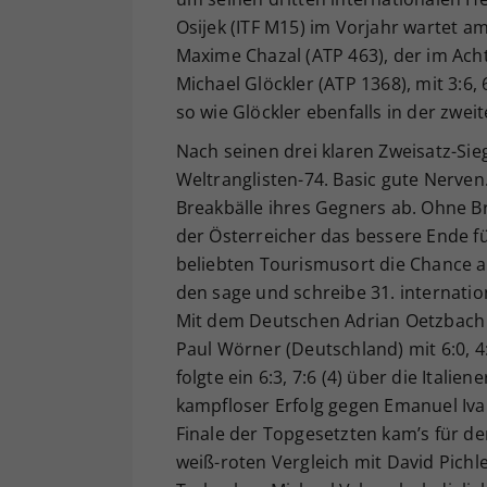
Osijek (ITF M15) im Vorjahr wartet a
Maxime Chazal (ATP 463), der im Acht
Michael Glöckler (ATP 1368), mit 3:6,
so wie Glöckler ebenfalls in der zw
Nach seinen drei klaren Zweisatz-Sie
Weltranglisten-74. Basic gute Nerven
Breakbälle ihres Gegners ab. Ohne Br
der Österreicher das bessere Ende fü
beliebten Tourismusort die Chance 
den sage und schreibe 31. internati
Mit dem Deutschen Adrian Oetzbach 
Paul Wörner (Deutschland) mit 6:0, 4
folgte ein 6:3, 7:6 (4) über die Itali
kampfloser Erfolg gegen Emanuel Ivan
Finale der Topgesetzten kam’s für d
weiß-roten Vergleich mit David Pich