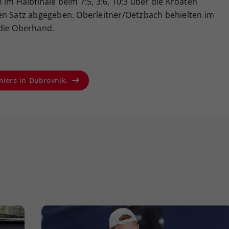
im Halbfinale beim 7:5, 3:6, 10:3 über die Kroaten
en Satz abgegeben. Oberleitner/Oetzbach behielten im
3 die Oberhand.
niers in Dubrovnik.