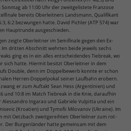
m Sonntag ab 11:00 Uhr der zweitgelistete Franzose
elfinale bereits Oberleitners Landsmann, Qualifikant
 6:3, 6:2 bezwungen hatte. David Pichler (ATP 574) war
eiten Hauptrunde ausgeschieden.
gen zeigte Oberleitner im Semifinale gegen den Ex-
. Im dritten Abschnitt wehrten beide jeweils sechs
eaks ging es in ein alles entscheidendes Tiebreak, wo
r sich hatte. Hiermit besitzt Oberleitner in dem
aufs Double, denn im Doppelbewerb konnte er schon
onalen Herren-Doppelpokal seiner Laufbahn erobern.
zwang er zum Auftakt Sean Hess (Argentinien) und
:6 und 10:8 im Match Tiebreak in die Knie, daraufhin
ener Alessandro Ingarao und Gabriele Vulpitta und ein
isevic (Kroatien) und Tymofii Milovanov (Ukraine). Im
en mit Oetzbach zweitgereihten Oberleitner zum rot-
ler. Der Burgenländer hatte gemeinsam mit dem