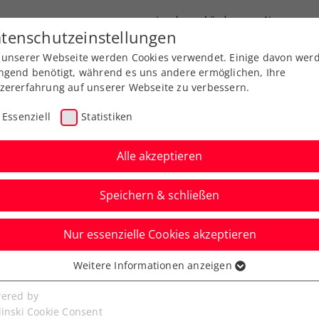
Landesverbände
News
tenschutzeinstellungen
 unserer Webseite werden Cookies verwendet. Einige davon wer
port
Ausbildung
Services
Über uns
ngend benötigt, während es uns andere ermöglichen, Ihre
zererfahrung auf unserer Webseite zu verbessern.
Essenziell
Statistiken
Alle akzeptieren
Speichern & schließen
Nur essenzielle Cookies akzeptieren
Oberleitner steht vor
Weitere Informationen anzeigen
ssenziell
senzielle Cookies werden für grundlegende Funktionen der
ered by
bseite benötigt. Dadurch ist gewährleistet, dass die Webseite
linski Cookie Consent