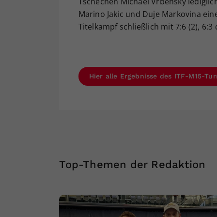
Tschechen Michael Vrbensky lediglich 
Marino Jakic und Duje Markovina ein
Titelkampf schließlich mit 7:6 (2), 6:
Hier alle Ergebnisse des ITF-M15-Tur
Top-Themen der Redaktion