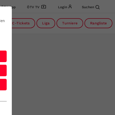
ÖTV App
ÖTV TV
Login
Suchen
den
DC-Tickets
Liga
Turniere
Rangliste