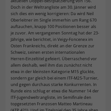
aktuellen Doppel-Bestplatzierung von 156.
Dieser Wert speichert Ihre Consent-
Doch in der Weltrangliste am 30. Jänner wird
Einstellungen. Unter anderem eine
sich dies ein wenig korrigieren: Da wird Neil
zufällig generierte ID, für die
Oberleitner im Single immerhin um Rang 670
Zweck
historische Speicherung Ihrer
auftauchen, knapp 100 Positionen besser als
vorgenommen Einstellungen, falls der
je zuvor. Am vergangenen Sonntag hat der 23-
Webseiten-Betreiber dies eingestellt
hat.
Jährige, wie berichtet, in Veigy-Foncenex im
Osten Frankreichs, direkt an der Grenze zur
Schweiz, seinen ersten internationalen
Herren-Einzeltitel gefeiert. Überraschend vor
allem deshalb, weil ihm das zunächst nicht
etwa in der kleinsten Kategorie M15 glückte,
sondern gar gleich bei einem ITF-M25-Turnier,
und gegen durchaus starke Konkurrenten. In
Runde eins schlug er etwa die Nummer 14 der
ITF-Jugendweltrangliste, im Semifinale den
topgesetzten Franzosen Matteo Martineau
(ATP 421). Und im Titelspiel den 35 Jahre alten