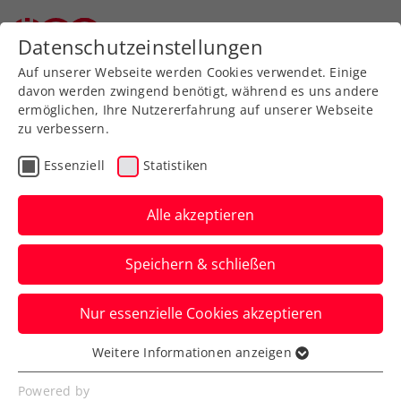
Zurück zur Newsübersicht
Datenschutzeinstellungen
Auf unserer Webseite werden Cookies verwendet. Einige
davon werden zwingend benötigt, während es uns andere
ermöglichen, Ihre Nutzererfahrung auf unserer Webseite
zu verbessern.
Turniere
Essenziell
Statistiken
„Ich bin selbst mein
größter Kritiker“: Neil
Alle akzeptieren
Oberleitner und der
Speichern & schließen
gewonnene innere Kampf
Nur essenzielle Cookies akzeptieren
Mit dem Premieren-Einzeltitel in Veigy-
Foncenex hat es sich das ÖTV-Ass selbst
Weitere Informationen anzeigen
Essenziell
bewiesen und Selbstzweifel beseitigt.
Essenzielle Cookies werden für grundlegende
Powered by