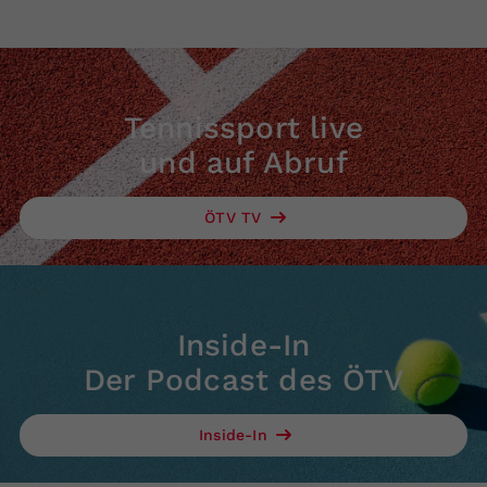
Tennissport live
und auf Abruf
ÖTV TV
Inside-In
Der Podcast des ÖTV
Inside-In