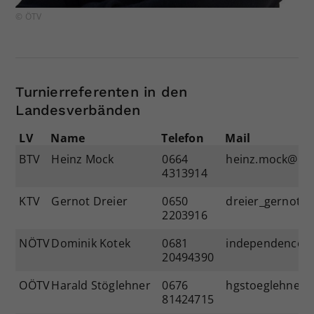
© ÖTV
Turnierreferenten in den
Landesverbänden
LV
Name
Telefon
Mail
BTV
Heinz Mock
0664
heinz.mock@lsr-
4313914
KTV
Gernot Dreier
0650
dreier_gernot@
2203916
NÖTV
Dominik Kotek
0681
independence4a
20494390
OÖTV
Harald Stöglehner
0676
hgstoeglehner@
81424715