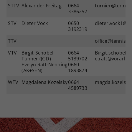
STTV
Alexander Freitag
0664
turnier@tenniss
3386257
STV
Dieter Vock
0650
dieter.vock1@g
3192319
TTV
office@tennistir
VTV
Birgit-Schobel
0664
Birgit.schobel@v
Tunner (JGD)
5139702
e.ratt@vorarlbe
Evelyn Ratt-Nenning
0660
(AK+SEN)
1893874
WTV
Magdalena Kozelsky
0664
magda.kozelsky
4589733