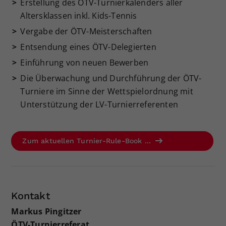
Erstellung des ÖTV-Turnierkalenders aller
Dieser Wert speichert Ihre Consent-
Altersklassen inkl. Kids-Tennis
Einstellungen. Unter anderem eine
Vergabe der ÖTV-Meisterschaften
zufällig generierte ID, für die
Zweck
historische Speicherung Ihrer
Entsendung eines ÖTV-Delegierten
vorgenommen Einstellungen, falls der
Einführung von neuen Bewerben
Webseiten-Betreiber dies eingestellt
Die Überwachung und Durchführung der ÖTV-
hat.
Turniere im Sinne der Wettspielordnung mit
Unterstützung der LV-Turnierreferenten
Zum aktuellen Turnier-Rule-Book ...
Kontakt
Markus Pingitzer
ÖTV-Turnierreferat