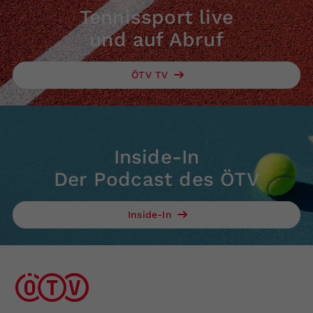
Tennissport live
und auf Abruf
ÖTV TV
Inside-In
Der Podcast des ÖTV
Inside-In