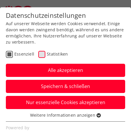
Datenschutzeinstellungen
Auf unserer Webseite werden Cookies verwendet. Einige
davon werden zwingend benötigt, während es uns andere
ermöglichen, Ihre Nutzererfahrung auf unserer Webseite
zu verbessern.
Turnier-Referat
Essenziell
Statistiken
Alle akzeptieren
Speichern & schließen
Ausbildung
Nur essenzielle Cookies akzeptieren
Weitere Informationen anzeigen
Österreichs aktive Turnierszene
Essenziell
wird von rund 6.000
Essenzielle Cookies werden für grundlegende
Powered by