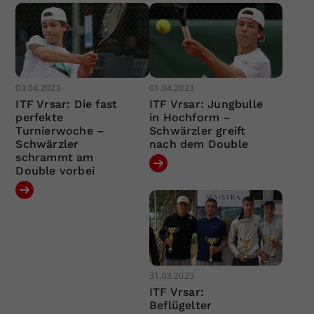
03.04.2023
01.04.2023
ITF Vrsar: Die fast
ITF Vrsar: Jungbulle
perfekte
in Hochform –
Turnierwoche –
Schwärzler greift
Schwärzler
nach dem Double
schrammt am
Double vorbei
31.03.2023
ITF Vrsar:
Beflügelter