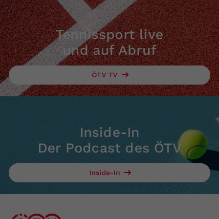
Tennissport live
und auf Abruf
ÖTV TV
Inside-In
Der Podcast des ÖTV
Inside-In