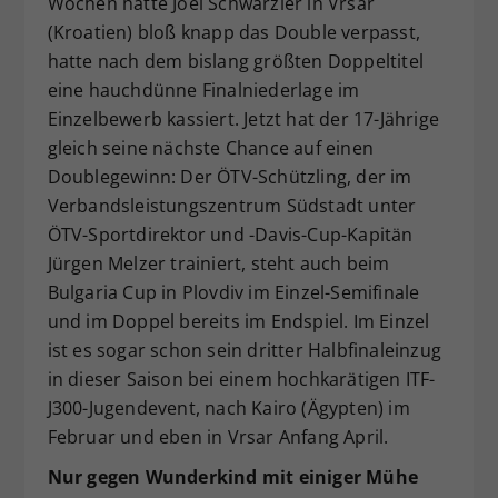
Wochen hatte Joel Schwärzler in Vrsar
Dieser Wert speichert Ihre Consent-
(Kroatien) bloß knapp das Double verpasst,
Einstellungen. Unter anderem eine
hatte nach dem bislang größten Doppeltitel
zufällig generierte ID, für die
eine hauchdünne Finalniederlage im
Zweck
historische Speicherung Ihrer
Einzelbewerb kassiert. Jetzt hat der 17-Jährige
vorgenommen Einstellungen, falls der
gleich seine nächste Chance auf einen
Webseiten-Betreiber dies eingestellt
hat.
Doublegewinn: Der ÖTV-Schützling, der im
Verbandsleistungszentrum Südstadt unter
ÖTV-Sportdirektor und -Davis-Cup-Kapitän
Jürgen Melzer trainiert, steht auch beim
Bulgaria Cup in Plovdiv im Einzel-Semifinale
und im Doppel bereits im Endspiel. Im Einzel
ist es sogar schon sein dritter Halbfinaleinzug
in dieser Saison bei einem hochkarätigen ITF-
J300-Jugendevent, nach Kairo (Ägypten) im
Februar und eben in Vrsar Anfang April.
Nur gegen Wunderkind mit einiger Mühe