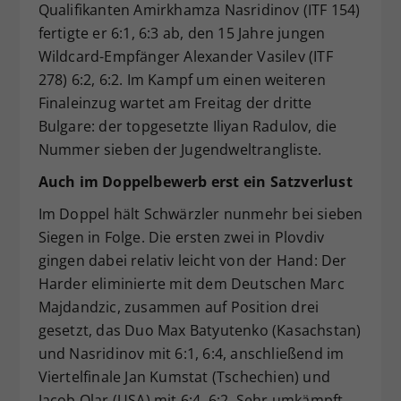
Qualifikanten Amirkhamza Nasridinov (ITF 154)
fertigte er 6:1, 6:3 ab, den 15 Jahre jungen
Wildcard-Empfänger Alexander Vasilev (ITF
278) 6:2, 6:2. Im Kampf um einen weiteren
Finaleinzug wartet am Freitag der dritte
Bulgare: der topgesetzte Iliyan Radulov, die
Nummer sieben der Jugendweltrangliste.
Auch im Doppelbewerb erst ein Satzverlust
Im Doppel hält Schwärzler nunmehr bei sieben
Siegen in Folge. Die ersten zwei in Plovdiv
gingen dabei relativ leicht von der Hand: Der
Harder eliminierte mit dem Deutschen Marc
Majdandzic, zusammen auf Position drei
gesetzt, das Duo Max Batyutenko (Kasachstan)
und Nasridinov mit 6:1, 6:4, anschließend im
Viertelfinale Jan Kumstat (Tschechien) und
Jacob Olar (USA) mit 6:4, 6:2. Sehr umkämpft