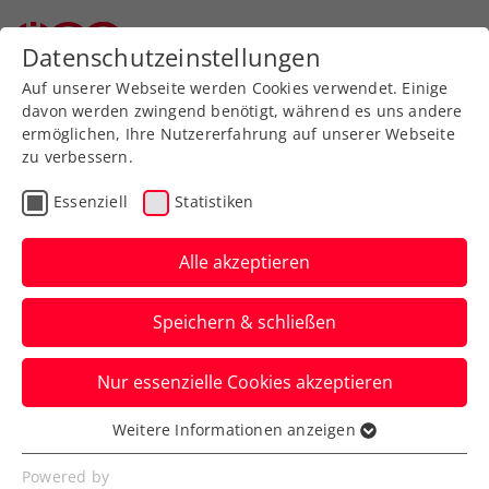
Zurück zur Newsübersicht
Datenschutzeinstellungen
Auf unserer Webseite werden Cookies verwendet. Einige
davon werden zwingend benötigt, während es uns andere
ermöglichen, Ihre Nutzererfahrung auf unserer Webseite
zu verbessern.
Turniere
Kids & Jugend
Essenziell
Statistiken
ITF Plovdiv: Weiter in
Topform – Schwärzler
Alle akzeptieren
erneut mit der
Speichern & schließen
Doublechance
Nur essenzielle Cookies akzeptieren
Der ÖTV-Vertragsspieler steht in
Bulgarien im Einzel-Semifinale und im
Weitere Informationen anzeigen
Essenziell
Doppelfinale.
Essenzielle Cookies werden für grundlegende
Powered by