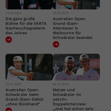
13.02.2023
25.01.2023
Die ganz große
Australian Open:
Bühne für die VARTA
Grand-Slam-
Nachwuchsspielerin
Abenteuer in
des Jahres
Melbourne für
Schwärzler beendet
22.01.2023
02.01.2023
Australian Open:
Melzer und
Schwärzler beim
Schwärzler im
Grand-Slam-Debüt
oetv.tv-
„ohne Rückhand“
Doppelinterview:
„Joel hat schon sehr