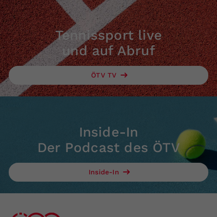
Tennissport live
und auf Abruf
ÖTV TV
Inside-In
Der Podcast des ÖTV
Inside-In