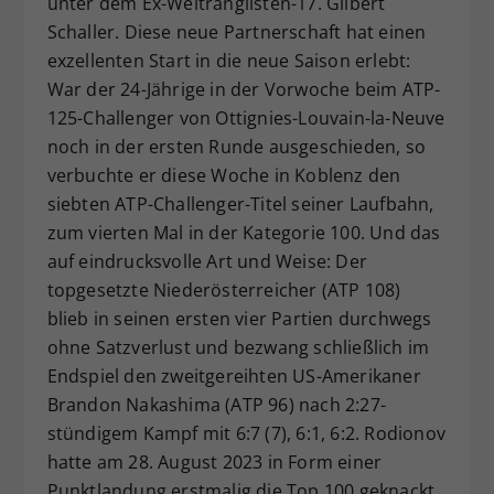
unter dem Ex-Weltranglisten-17. Gilbert
Dieser Wert speichert Ihre Consent-
Schaller. Diese neue Partnerschaft hat einen
Einstellungen. Unter anderem eine
exzellenten Start in die neue Saison erlebt:
zufällig generierte ID, für die
War der 24-Jährige in der Vorwoche beim ATP-
Zweck
historische Speicherung Ihrer
125-Challenger von Ottignies-Louvain-la-Neuve
vorgenommen Einstellungen, falls der
noch in der ersten Runde ausgeschieden, so
Webseiten-Betreiber dies eingestellt
hat.
verbuchte er diese Woche in Koblenz den
siebten ATP-Challenger-Titel seiner Laufbahn,
zum vierten Mal in der Kategorie 100. Und das
auf eindrucksvolle Art und Weise: Der
topgesetzte Niederösterreicher (ATP 108)
blieb in seinen ersten vier Partien durchwegs
ohne Satzverlust und bezwang schließlich im
Endspiel den zweitgereihten US-Amerikaner
Brandon Nakashima (ATP 96) nach 2:27-
stündigem Kampf mit 6:7 (7), 6:1, 6:2. Rodionov
hatte am 28. August 2023 in Form einer
Punktlandung erstmalig die Top 100 geknackt,