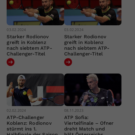
03.02.2024
03.02.2024
Starker Rodionov
Starker Rodionov
greift in Koblenz
greift in Koblenz
nach siebtem ATP-
nach siebtem ATP-
Challenger-Titel
Challenger-Titel
02.02.2024
08.11.2023
ATP-Challenger
ATP Sofia:
Koblenz: Rodionov
Viertelfinale – Ofner
stürmt ins 1.
dreht Match und
Halbfinale der Saison
hält Österreichs