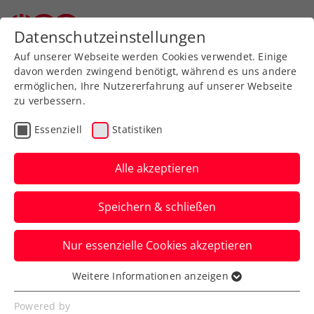
Zurück zur Newsübersicht
Datenschutzeinstellungen
Auf unserer Webseite werden Cookies verwendet. Einige
davon werden zwingend benötigt, während es uns andere
ermöglichen, Ihre Nutzererfahrung auf unserer Webseite
zu verbessern.
Turniere
ATP
Essenziell
Statistiken
ATP-Challenger Koblenz:
Rodionov egalisiert
Alle akzeptieren
größten Titel und stürmt
Speichern & schließen
Top 90
Nur essenzielle Cookies akzeptieren
Das ÖTV-Ass überholt damit Dominic
Thiem und ist Österreichs neue Nummer
Weitere Informationen anzeigen
Essenziell
zwei im ATP-Ranking.
Essenzielle Cookies werden für grundlegende
Powered by