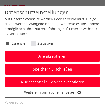
Zurück zur Newsübersicht
Datenschutzeinstellungen
Auf unserer Webseite werden Cookies verwendet. Einige
davon werden zwingend benötigt, während es uns andere
ermöglichen, Ihre Nutzererfahrung auf unserer Webseite
zu verbessern.
Turniere
ATP
Essenziell
Statistiken
ATP Indian Wells:
Souveräner Start von
Alle akzeptieren
Rodionov in der
Speichern & schließen
Qualifikation
Nur essenzielle Cookies akzeptieren
Im Hauptfeld wartet indes auf Sebastian
Ofner eine schwierige erste Aufgabe.
Weitere Informationen anzeigen
Essenziell
Verfasst von: Manuel Wachta, 05.03.2024
Essenzielle Cookies werden für grundlegende
Powered by