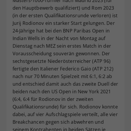
Masters-1000-Turnier nach Madrid 2023 (für
Dieser Wert speichert Ihre Consent-
den Hauptbewerb qualifiziert) und Rom 2023
Einstellungen. Unter anderem eine
(in der ersten Qualifikationsrunde verloren) ist
zufällig generierte ID, für die
Jurij Rodionov ein starker Start gelungen. Der
Zweck
historische Speicherung Ihrer
24-Jährige hat bei den BNP Paribas Open in
vorgenommen Einstellungen, falls der
Indian Wells in der Nacht von Montag auf
Webseiten-Betreiber dies eingestellt
Dienstag nach MEZ sein erstes Match in der
hat.
Vorausscheidung souverän gewonnen. Der
sechstgesetzte Niederösterreicher (ATP 96)
fertigte den Italiener Federico Gaio (ATP 212)
nach nur 70 Minuten Spielzeit mit 6:1, 6:2 ab
und entschied damit auch das zweite Duell der
beiden nach den US Open in New York 2021
(6:4, 6:4 für Rodionov in der zweiten
Qualifikationsrunde) für sich. Rodionov konnte
dabei, auf vier Aufschlagspiele verteilt, alle vier
Breakchancen gegen sich abwehren und
seinem Kontrahenten in beiden Sätzen je