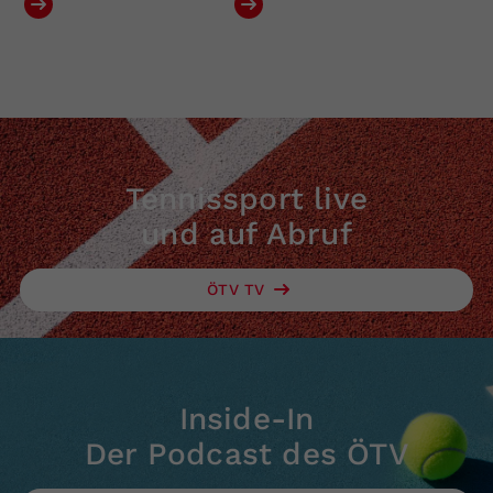
Tennissport live
und auf Abruf
ÖTV TV
Inside-In
Der Podcast des ÖTV