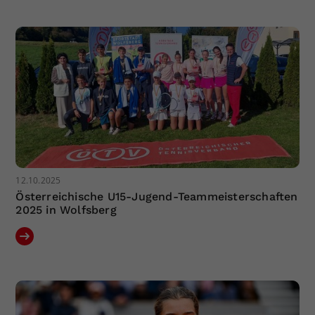
Dieser Wert speichert Ihre Consent-
Einstellungen. Unter anderem eine
zufällig generierte ID, für die
Zweck
historische Speicherung Ihrer
vorgenommen Einstellungen, falls der
Webseiten-Betreiber dies eingestellt
hat.
12.10.2025
Österreichische U15-Jugend-Teammeisterschaften
2025 in Wolfsberg