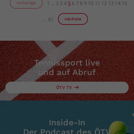
1
2
3
4
5
6
7
8
9
10
11
12
13
14
15
vorherige
61
nächste
Tennissport live
und auf Abruf
ÖTV TV
Inside-In
Der Podcast des ÖTV