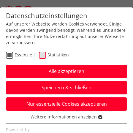
Datenschutzeinstellungen
Auf unserer Webseite werden Cookies verwendet. Einige
davon werden zwingend benötigt, während es uns andere
ermöglichen, Ihre Nutzererfahrung auf unserer Webseite
zu verbessern.
Aktuelle News
Essenziell
Statistiken
Alle akzeptieren
Speichern & schließen
Nur essenzielle Cookies akzeptieren
Weitere Informationen anzeigen
Essenziell
News filtern
Essenzielle Cookies werden für grundlegende
Powered by