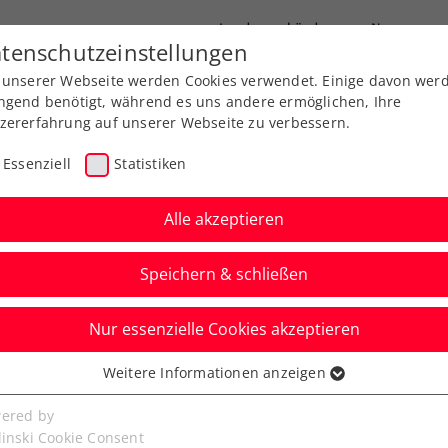
Landesverbände
News
tenschutzeinstellungen
 unserer Webseite werden Cookies verwendet. Einige davon wer
port
Ausbildung
Services
Über uns
ngend benötigt, während es uns andere ermöglichen, Ihre
zererfahrung auf unserer Webseite zu verbessern.
Essenziell
Statistiken
Alle akzeptieren
Speichern & schließen
Nur essenzielle Cookies akzeptieren
 Bari: Halbfinale –
Weitere Informationen anzeigen
ssenziell
 auch die Nummer 1
senzielle Cookies werden für grundlegende Funktionen der
ered by
bseite benötigt. Dadurch ist gewährleistet, dass die Webseite
linski Cookie Consent