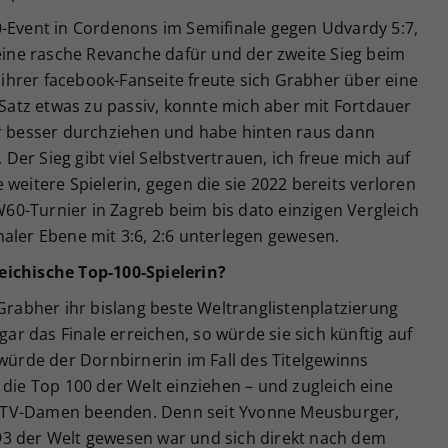
0-Event in Cordenons im Semifinale gegen Udvardy 5:7,
 eine rasche Revanche dafür und der zweite Sieg beim
f ihrer facebook-Fanseite freute sich Grabher über eine
n Satz etwas zu passiv, konnte mich aber mit Fortdauer
er besser durchziehen und habe hinten raus dann
er Sieg gibt viel Selbstvertrauen, ich freue mich auf
ne weitere Spielerin, gegen die sie 2022 bereits verloren
-W60-Turnier in Zagreb beim bis dato einzigen Vergleich
aler Ebene mit 3:6, 2:6 unterlegen gewesen.
eichische Top-100-Spielerin?
 Grabher ihr bislang beste Weltranglistenplatzierung
gar das Finale erreichen, so würde sie sich künftig auf
 würde der Dornbirnerin im Fall des Titelgewinns
 die Top 100 der Welt einziehen – und zugleich eine
ÖTV-Damen beenden. Denn seit Yvonne Meusburger,
93 der Welt gewesen war und sich direkt nach dem