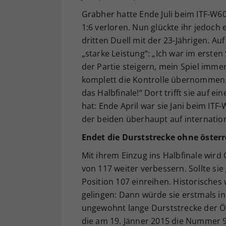
Grabher hatte Ende Juli beim ITF-W6
1:6 verloren. Nun glückte ihr jedoch
dritten Duell mit der 23-Jährigen. Au
„starke Leistung“: „Ich war im erste
der Partie steigern, mein Spiel imm
komplett die Kontrolle übernommen. D
das Halbfinale!“ Dort trifft sie auf ei
hat: Ende April war sie Jani beim ITF
der beiden überhaupt auf internation
Endet die Durststrecke ohne österr
Mit ihrem Einzug ins Halbfinale wird
von 117 weiter verbessern. Sollte sie 
Position 107 einreihen. Historisches
gelingen: Dann würde sie erstmals in
ungewohnt lange Durststrecke der 
die am 19. Jänner 2015 die Nummer 