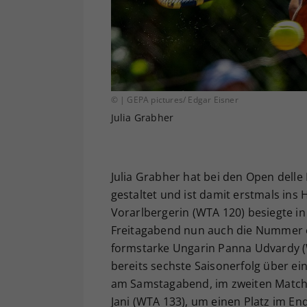
© | GEPA pictures/ Edgar Eisner
Julia Grabher
Julia Grabher hat bei den Open delle P
gestaltet und ist damit erstmals ins
Vorarlbergerin (WTA 120) besiegte in
Freitagabend nun auch die Nummer ei
formstarke Ungarin Panna Udvardy (WTA
bereits sechste Saisonerfolg über ein
am Samstagabend, im zweiten Match 
Jani (WTA 133), um einen Platz im End