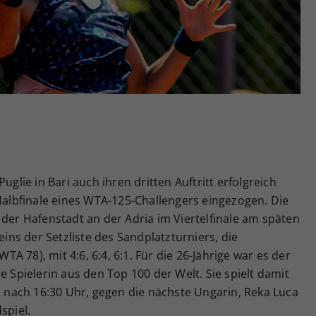
Zweck
generierte ID, für die historische Speicherung
Ihrer vorgenommen Einstellungen, falls der
Webseiten-Betreiber dies eingestellt hat.
uglie in Bari auch ihren dritten Auftritt erfolgreich
 Halbfinale eines WTA-125-Challengers eingezogen. Die
 der Hafenstadt an der Adria im Viertelfinale am späten
ns der Setzliste des Sandplatzturniers, die
 78), mit 4:6, 6:4, 6:1. Für die 26-Jährige war es der
e Spielerin aus den Top 100 der Welt. Sie spielt damit
nach 16:30 Uhr, gegen die nächste Ungarin, Reka Luca
spiel.