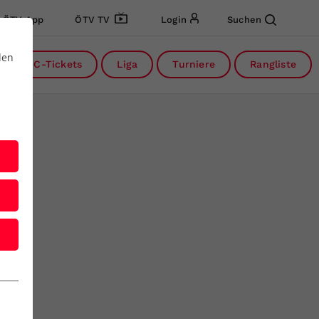
ÖTV App
ÖTV TV
Login
Suchen
den
DC-Tickets
Liga
Turniere
Rangliste