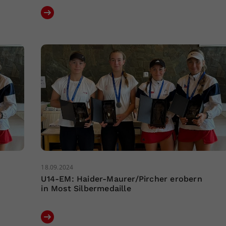
18.09.2024
U14-EM: Haider-Maurer/Pircher erobern
in Most Silbermedaille