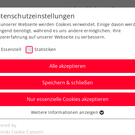
Landesverbände
News
tenschutzeinstellungen
 unserer Webseite werden Cookies verwendet. Einige davon wer
port
Ausbildung
Services
Über uns
ngend benötigt, während es uns andere ermöglichen, Ihre
zererfahrung auf unserer Webseite zu verbessern.
Essenziell
Statistiken
Alle akzeptieren
Speichern & schließen
Nur essenzielle Cookies akzeptieren
Banská Bystrica:
Weitere Informationen anzeigen
ssenziell
 mit seltenem
senzielle Cookies werden für grundlegende Funktionen der
ered by
bseite benötigt. Dadurch ist gewährleistet, dass die Webseite
linski Cookie Consent