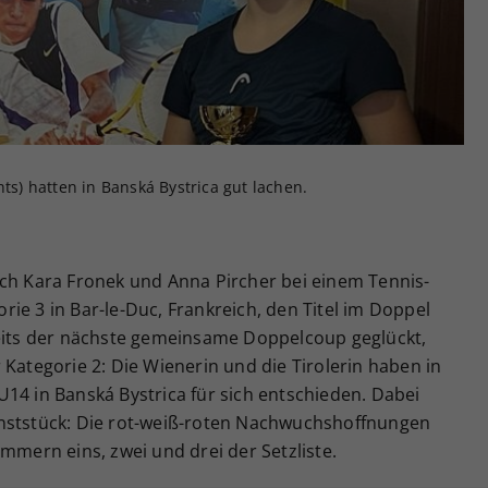
Zweck
generierte ID, für die historische Speicherung
Ihrer vorgenommen Einstellungen, falls der
Webseiten-Betreiber dies eingestellt hat.
hts) hatten in Banská Bystrica gut lachen.
ich Kara Fronek und Anna Pircher bei einem Tennis-
ie 3 in Bar-le-Duc, Frankreich, den Titel im Doppel
reits der nächste gemeinsame Doppelcoup geglückt,
 Kategorie 2: Die Wienerin und die Tirolerin haben in
14 in Banská Bystrica für sich entschieden. Dabei
unststück: Die rot-weiß-roten Nachwuchshoffnungen
mmern eins, zwei und drei der Setzliste.