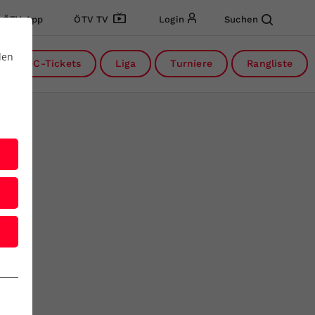
ÖTV App
ÖTV TV
Login
Suchen
den
DC-Tickets
Liga
Turniere
Rangliste