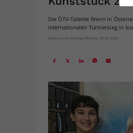
Kunststück zum
ei
Die ÖTV-Talente feiern in Österr
internationalen Turniersieg in kur
S
Verfasst von: Manuel Wachta, 06.03.2023