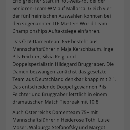
Erfolgreicher Start in Rot-weiß-rot bei der
Dieser Wert speichert Ihre Consent-
Senioren-Team-WM auf Mallorca. Gleich vier
Einstellungen. Unter anderem eine
der fünf heimischen Auswahlen konnten bei
zufällig generierte ID, für die
den sogenannten ITF Masters World Team
Zweck
historische Speicherung Ihrer
Championships Auftaktsiege einfahren.
vorgenommen Einstellungen, falls der
Webseiten-Betreiber dies eingestellt
Das ÖTV-Damenteam 65+ besteht aus
hat.
Mannschaftsführerin Maja Kerschbaum, Inge
Pils-Feichter, Silvia Reigl und
Doppelspezialistin Hildegard Bruggraber. Die
Damen bezwangen zunächst das gesetzte
Team aus Deutschland denkbar knapp mit 2:1.
Das entscheidende Doppel gewannen Pils-
Feichter und Bruggraber letztlich in einem
dramatischen Match Tiebreak mit 10:8.
Auch Österreichs Damenteam 75+ mit
Mannschaftsführerin Heiderose Toth, Luise
Moser, Walpurga Stefanofsky und Margot