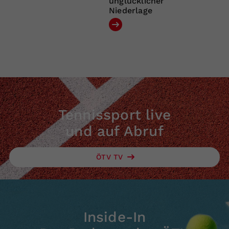
unglücklicher
Niederlage
Tennissport live
und auf Abruf
ÖTV TV
Inside-In