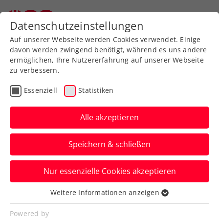
Zurück zur Newsübersicht
Datenschutzeinstellungen
Auf unserer Webseite werden Cookies verwendet. Einige
davon werden zwingend benötigt, während es uns andere
ermöglichen, Ihre Nutzererfahrung auf unserer Webseite
zu verbessern.
Turniere
Senioren
ITF
Essenziell
Statistiken
Senioren-Team-WM: Vier
Auftaktsiege für die ÖTV-
Alle akzeptieren
Mannschaften auf
Speichern & schließen
Mallorca
Nur essenzielle Cookies akzeptieren
Bei den ITF Masters World Team
Championships vom 8. bis 14. Oktober
Weitere Informationen anzeigen
Essenziell
sind fünf österreichische Teams am Start.
Essenzielle Cookies werden für grundlegende
Powered by