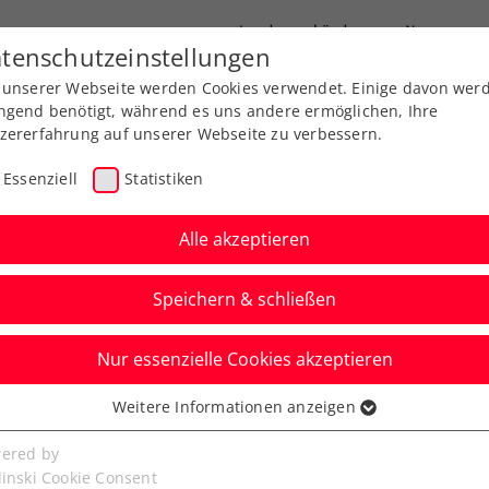
Landesverbände
News
tenschutzeinstellungen
 unserer Webseite werden Cookies verwendet. Einige davon wer
port
Ausbildung
Services
Über uns
ngend benötigt, während es uns andere ermöglichen, Ihre
zererfahrung auf unserer Webseite zu verbessern.
Essenziell
Statistiken
Alle akzeptieren
Speichern & schließen
Nur essenzielle Cookies akzeptieren
presented by mystaff.:
Weitere Informationen anzeigen
ssenziell
ckets für alle ÖTV-
senzielle Cookies werden für grundlegende Funktionen der
ered by
bseite benötigt. Dadurch ist gewährleistet, dass die Webseite
linski Cookie Consent