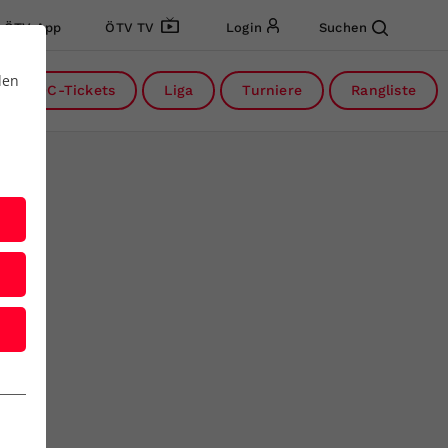
ÖTV App
ÖTV TV
Login
Suchen
den
DC-Tickets
Liga
Turniere
Rangliste