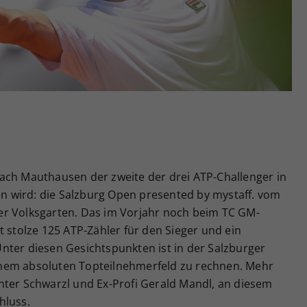
Zweck
generierte ID, für die historische Speicherung
Ihrer vorgenommen Einstellungen, falls der
Webseiten-Betreiber dies eingestellt hat.
ach Mauthausen der zweite der drei ATP-Challenger in
den wird: die Salzburg Open presented by mystaff. vom
rger Volksgarten. Das im Vorjahr noch beim TC GM-
t stolze 125 ATP-Zähler für den Sieger und ein
nter diesen Gesichtspunkten ist in der Salzburger
nem absoluten Topteilnehmerfeld zu rechnen. Mehr
nter Schwarzl und Ex-Profi Gerald Mandl, an diesem
hluss.