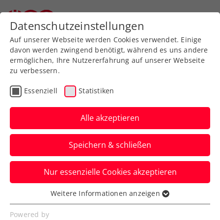
Zurück zur Newsübersicht
Datenschutzeinstellungen
Auf unserer Webseite werden Cookies verwendet. Einige
davon werden zwingend benötigt, während es uns andere
ermöglichen, Ihre Nutzererfahrung auf unserer Webseite
zu verbessern.
Turniere
ATP
Essenziell
Statistiken
Oswald verpasst 3. Coup
bei ATP-Challenger in
Alle akzeptieren
Prostejov
Speichern & schließen
Der ÖTV-Doppelspezialist unterliegt nach
Nur essenzielle Cookies akzeptieren
starker Turnierwoche erst im Endspiel.
Weitere Informationen anzeigen
Verfasst von: Manuel Wachta, 09.06.2024
Essenziell
Essenzielle Cookies werden für grundlegende
Powered by