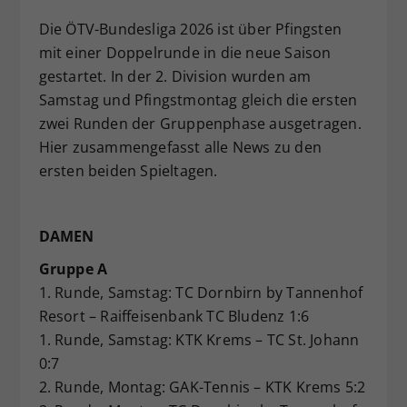
Dieser Wert speichert Ihre Consent-
Die ÖTV-Bundesliga 2026 ist über Pfingsten
Einstellungen. Unter anderem eine
mit einer Doppelrunde in die neue Saison
zufällig generierte ID, für die
gestartet. In der 2. Division wurden am
Zweck
historische Speicherung Ihrer
Samstag und Pfingstmontag gleich die ersten
vorgenommen Einstellungen, falls der
Webseiten-Betreiber dies eingestellt
zwei Runden der Gruppenphase ausgetragen.
hat.
Hier zusammengefasst alle News zu den
ersten beiden Spieltagen.
DAMEN
Gruppe A
1. Runde, Samstag: TC Dornbirn by Tannenhof
Resort – Raiffeisenbank TC Bludenz 1:6
1. Runde, Samstag: KTK Krems – TC St. Johann
0:7
2. Runde, Montag: GAK-Tennis – KTK Krems 5:2