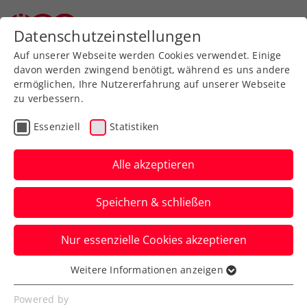
Zurück zur Newsübersicht
Datenschutzeinstellungen
Auf unserer Webseite werden Cookies verwendet. Einige
davon werden zwingend benötigt, während es uns andere
ermöglichen, Ihre Nutzererfahrung auf unserer Webseite
zu verbessern.
Allgemeine Klasse
Bundesliga
Liga
Essenziell
Statistiken
Salzburg
Alle akzeptieren
ÖTV-Bundesliga: Derbys,
Speichern & schließen
„Spenden“ und
Bereicherungen
Nur essenzielle Cookies akzeptieren
Der Doppelspieltag der 2. Division bringt
Weitere Informationen anzeigen
Essenziell
viele Lokalduelle, mit teils großem
Essenzielle Cookies werden für grundlegende
Powered by
Publikum. Und einen Ö-Topf-Verzicht.