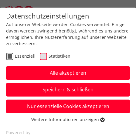
Zurück zur Newsübersicht
Datenschutzeinstellungen
Auf unserer Webseite werden Cookies verwendet. Einige
davon werden zwingend benötigt, während es uns andere
ermöglichen, Ihre Nutzererfahrung auf unserer Webseite
Kroatien auswärts:
zu verbessern.
Schwieriges Los für
Essenziell
Statistiken
Österreichs Davis-Cup-
Alle akzeptieren
Team!
Speichern & schließen
Österreichs hat bei der Auslosung in
Málaga die auf Nummer eins gesetzte
Nur essenzielle Cookies akzeptieren
Nation ausgefasst.
Verfasst von: Stefan Pletzer, 27.11.2022
Weitere Informationen anzeigen
Essenziell
Essenzielle Cookies werden für grundlegende
Powered by