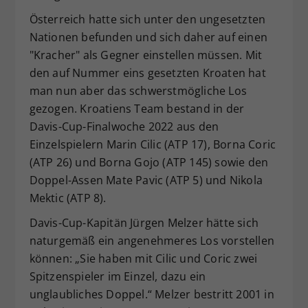
Dieser Wert speichert Ihre Consent-
Österreich hatte sich unter den ungesetzten
Einstellungen. Unter anderem eine
Nationen befunden und sich daher auf einen
zufällig generierte ID, für die
"Kracher" als Gegner einstellen müssen. Mit
Zweck
historische Speicherung Ihrer
den auf Nummer eins gesetzten Kroaten hat
vorgenommen Einstellungen, falls der
man nun aber das schwerstmögliche Los
Webseiten-Betreiber dies eingestellt
hat.
gezogen. Kroatiens Team bestand in der
Davis-Cup-Finalwoche 2022 aus den
Einzelspielern Marin Cilic (ATP 17), Borna Coric
(ATP 26) und Borna Gojo (ATP 145) sowie den
Doppel-Assen Mate Pavic (ATP 5) und Nikola
Mektic (ATP 8).
Davis-Cup-Kapitän Jürgen Melzer hätte sich
naturgemäß ein angenehmeres Los vorstellen
können: „Sie haben mit Cilic und Coric zwei
Spitzenspieler im Einzel, dazu ein
unglaubliches Doppel.“ Melzer bestritt 2001 in