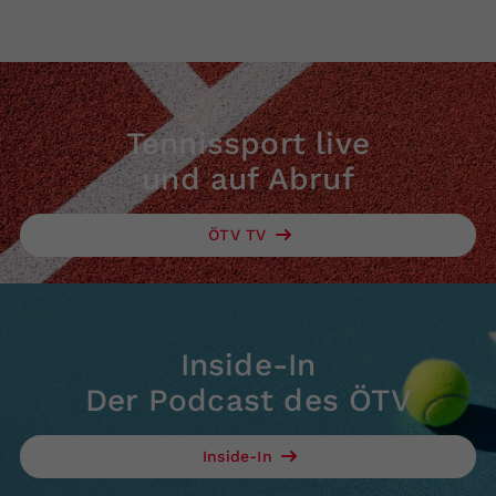
Tennissport live
und auf Abruf
ÖTV TV
Inside-In
Der Podcast des ÖTV
Inside-In