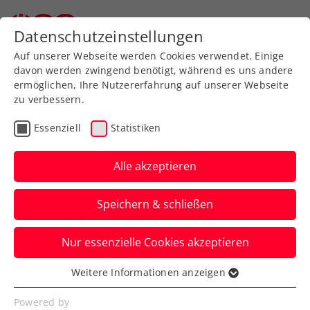
Zurück zur Newsübersicht
Datenschutzeinstellungen
Auf unserer Webseite werden Cookies verwendet. Einige
davon werden zwingend benötigt, während es uns andere
ermöglichen, Ihre Nutzererfahrung auf unserer Webseite
zu verbessern.
Turniere
ATP
WTA
Essenziell
Statistiken
French Open: Thiem führt
ÖTV-Sextett in der
Alle akzeptieren
Qualifikation an
Speichern & schließen
Der zweifache Paris-Finalist steht am
Nur essenzielle Cookies akzeptieren
Montag ebenso im Einsatz wie Filip
Misolic und Sinja Kraus.
Weitere Informationen anzeigen
Essenziell
Verfasst von: Manuel Wachta, 20.05.2024
Essenzielle Cookies werden für grundlegende
Powered by