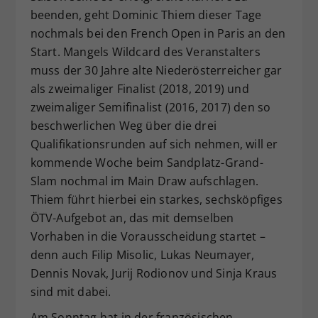
beenden, geht Dominic Thiem dieser Tage
Dieser Wert speichert Ihre Consent-
nochmals bei den French Open in Paris an den
Einstellungen. Unter anderem eine
zufällig generierte ID, für die
Start. Mangels Wildcard des Veranstalters
Zweck
historische Speicherung Ihrer
muss der 30 Jahre alte Niederösterreicher gar
vorgenommen Einstellungen, falls der
als zweimaliger Finalist (2018, 2019) und
Webseiten-Betreiber dies eingestellt
zweimaliger Semifinalist (2016, 2017) den so
hat.
beschwerlichen Weg über die drei
Qualifikationsrunden auf sich nehmen, will er
kommende Woche beim Sandplatz-Grand-
Slam nochmal im Main Draw aufschlagen.
Thiem führt hierbei ein starkes, sechsköpfiges
ÖTV-Aufgebot an, das mit demselben
Vorhaben in die Vorausscheidung startet –
denn auch Filip Misolic, Lukas Neumayer,
Dennis Novak, Jurij Rodionov und Sinja Kraus
sind mit dabei.
Am Sonntag hat in der französischen