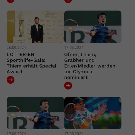
26.09.2024
17.06.2024
LOTTERIEN
Ofner, Thiem,
Sporthilfe-Gala:
Grabher und
Thiem erhält Special
Erler/Miedler werden
Award
für Olympia
nominiert
17.06.2024
17.06.2024