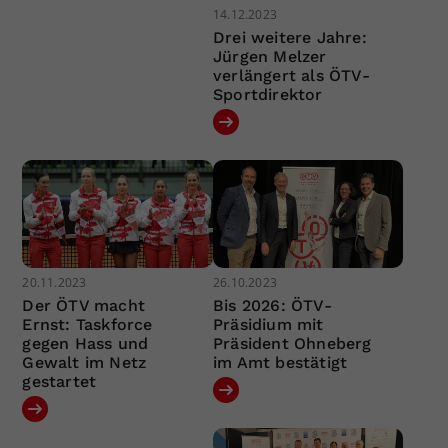
14.12.2023
Drei weitere Jahre:
Jürgen Melzer
verlängert als ÖTV-
Sportdirektor
20.11.2023
26.10.2023
Der ÖTV macht
Bis 2026: ÖTV-
Ernst: Taskforce
Präsidium mit
gegen Hass und
Präsident Ohneberg
Gewalt im Netz
im Amt bestätigt
gestartet