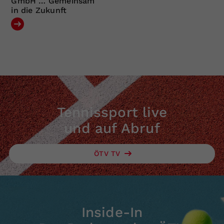
GmbH … Gemeinsam
in die Zukunft
Tennissport live
und auf Abruf
ÖTV TV
Inside-In