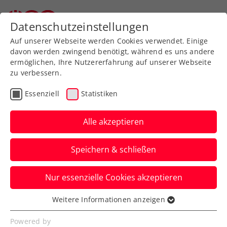
Zurück zur Newsübersicht
Datenschutzeinstellungen
Auf unserer Webseite werden Cookies verwendet. Einige
davon werden zwingend benötigt, während es uns andere
ermöglichen, Ihre Nutzererfahrung auf unserer Webseite
zu verbessern.
Verbands-Info
Essenziell
Statistiken
Ein Kennenlernen des
neuen Tennis-Europe-
Alle akzeptieren
Präsidenten
Speichern & schließen
Der ÖTV ist bei der Tennis-Europe-
Nur essenzielle Cookies akzeptieren
Generalversammlung in Portoroz
mittendrin statt nur dabei.
Weitere Informationen anzeigen
Essenziell
Verfasst von: Manuel Wachta, 25.03.2024
Essenzielle Cookies werden für grundlegende
Powered by