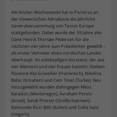
Dieser Wert speichert Ihre Consent-
Am letzten Wochenende hat in Portoroz an
Einstellungen. Unter anderem eine
zufällig generierte ID, für die
der slowenischen Adriaküste die Jährliche
Zweck
historische Speicherung Ihrer
Generalversammlung von Tennis Europe
vorgenommen Einstellungen, falls der
stattgefunden. Dabei wurde der 59 Jahre alte
Webseiten-Betreiber dies eingestellt
Däne Henrik Thorsøe Pedersen für die
hat.
nächsten vier Jahre zum Präsidenten gewählt –
als erster Vertreter eines nordischen Landes
überhaupt. Im achtköpfigen Vorstand, der aus
vier Männern und vier Frauen besteht, bleiben
Florence Alix-Gravellier (Frankreich), Nikolina
Babic (Kroatien) und Cem Tinaz (Türkei). Neu
hinzugewählt wurden dahingegen Milos
Karadzic (Montenegro), Avraham Perets
(Israel), Sandi Procter (Großbritannien),
Raimondo Ricci Bitti (Italien) und Csilla Suto
(Ungarn).