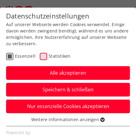
Zurück zur Newsübersicht
Datenschutzeinstellungen
Auf unserer Webseite werden Cookies verwendet. Einige
davon werden zwingend benötigt, während es uns andere
ermöglichen, Ihre Nutzererfahrung auf unserer Webseite
zu verbessern.
ITF
Turniere
Essenziell
Statistiken
Carinthian Lake’s Trophy:
Heimsieg für Neuchrist in
Alle akzeptieren
Warmbad Villach
Speichern & schließen
Der Doppeltitel in der ersten Woche der
Nur essenzielle Cookies akzeptieren
ITF-Heimturnierserie geht an den ÖTV-
Routinier.
Weitere Informationen anzeigen
Essenziell
Verfasst von: Manuel Wachta, 02.06.2025
Essenzielle Cookies werden für grundlegende
Powered by