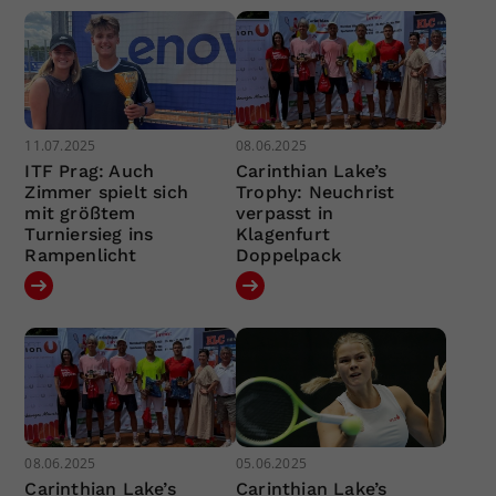
11.07.2025
08.06.2025
ITF Prag: Auch
Carinthian Lake’s
Zimmer spielt sich
Trophy: Neuchrist
mit größtem
verpasst in
Turniersieg ins
Klagenfurt
Rampenlicht
Doppelpack
08.06.2025
05.06.2025
Carinthian Lake’s
Carinthian Lake’s