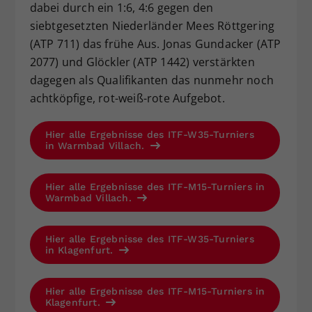
dabei durch ein 1:6, 4:6 gegen den
siebtgesetzten Niederländer Mees Röttgering
(ATP 711) das frühe Aus. Jonas Gundacker (ATP
2077) und Glöckler (ATP 1442) verstärkten
dagegen als Qualifikanten das nunmehr noch
achtköpfige, rot-weiß-rote Aufgebot.
Hier alle Ergebnisse des ITF-W35-Turniers
in Warmbad Villach.
Hier alle Ergebnisse des ITF-M15-Turniers in
Warmbad Villach.
Hier alle Ergebnisse des ITF-W35-Turniers
in Klagenfurt.
Hier alle Ergebnisse des ITF-M15-Turniers in
Klagenfurt.