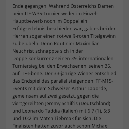
Ende gegangen. Während Österreichs Damen
Dieser Wert speichert Ihre Consent-
beim ITF-W35-Turnier weder im Einzel-
Einstellungen. Unter anderem eine
zufällig generierte ID, für die
Hauptbewerb noch im Doppel ein
Zweck
historische Speicherung Ihrer
Erfolgserlebnis beschieden war, gab es bei den
vorgenommen Einstellungen, falls der
Herren sogar einen rot-weiß-roten Titelgewinn
Webseiten-Betreiber dies eingestellt
zu bejubeln. Denn Routinier Maximilian
hat.
Neuchrist schnappte sich in der
Doppelkonkurrenz seinen 39. internationalen
Turniersieg bei den Erwachsenen, seinen 36.
auf ITF-Ebene. Der 33-jährige Wiener entschied
das Endspiel des parallel steigenden ITF-M15-
Events mit dem Schweizer Arthur Laborde,
gemeinsam auf zwei gesetzt, gegen die
viertgereihten Jeremy Schifris (Deutschland)
und Leonardo Taddia (Italien) mit 6:7 (1), 6:3
und 10:2 im Match Tiebreak für sich. Die
Finalisten hatten zuvor auch schon Michael