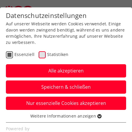
Zurück zur Newsübersicht
Datenschutzeinstellungen
Auf unserer Webseite werden Cookies verwendet. Einige
davon werden zwingend benötigt, während es uns andere
ermöglichen, Ihre Nutzererfahrung auf unserer Webseite
zu verbessern.
Turniere
ATP
Essenziell
Statistiken
ATP Marrakesch: „Gute
Woche“ ohne Happy End
Alle akzeptieren
für Erler/Miedler
Speichern & schließen
Österreichs Davis-Cup-Duo muss sich in
Nur essenzielle Cookies akzeptieren
Marokko im Doppel im Finale unglücklich
geschlagen geben.
Weitere Informationen anzeigen
Essenziell
Verfasst von: Manuel Wachta, 08.04.2023
Essenzielle Cookies werden für grundlegende
Powered by