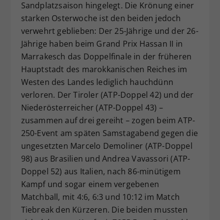
Sandplatzsaison hingelegt. Die Krönung einer
Dieser Wert speichert Ihre Consent-
starken Osterwoche ist den beiden jedoch
Einstellungen. Unter anderem eine
verwehrt geblieben: Der 25-Jährige und der 26-
zufällig generierte ID, für die
Jährige haben beim Grand Prix Hassan II in
Zweck
historische Speicherung Ihrer
vorgenommen Einstellungen, falls der
Marrakesch das Doppelfinale in der früheren
Webseiten-Betreiber dies eingestellt
Hauptstadt des marokkanischen Reiches im
hat.
Westen des Landes lediglich hauchdünn
verloren. Der Tiroler (ATP-Doppel 42) und der
Niederösterreicher (ATP-Doppel 43) –
zusammen auf drei gereiht – zogen beim ATP-
250-Event am späten Samstagabend gegen die
ungesetzten Marcelo Demoliner (ATP-Doppel
98) aus Brasilien und Andrea Vavassori (ATP-
Doppel 52) aus Italien, nach 86-minütigem
Kampf und sogar einem vergebenen
Matchball, mit 4:6, 6:3 und 10:12 im Match
Tiebreak den Kürzeren. Die beiden mussten