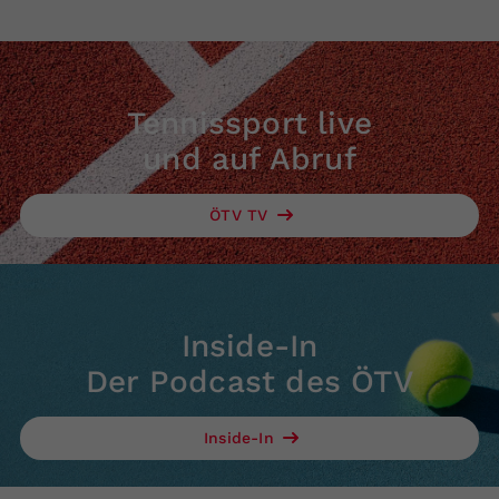
Tennissport live
und auf Abruf
ÖTV TV
Inside-In
Der Podcast des ÖTV
Inside-In