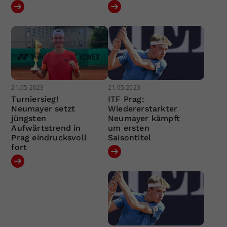
21.05.2023
21.05.2023
Turniersieg!
ITF Prag:
Neumayer setzt
Wiedererstarkter
jüngsten
Neumayer kämpft
Aufwärtstrend in
um ersten
Prag eindrucksvoll
Saisontitel
fort