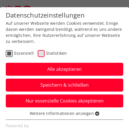
Zurück zur Newsübersicht
Datenschutzeinstellungen
Auf unserer Webseite werden Cookies verwendet. Einige
davon werden zwingend benötigt, während es uns andere
ermöglichen, Ihre Nutzererfahrung auf unserer Webseite
zu verbessern.
Turniere
ATP
Essenziell
Statistiken
ATP-Challenger Buenos
Aires: Neumayer
Alle akzeptieren
schrammt an
Speichern & schließen
Premierentitel vorbei
Nur essenzielle Cookies akzeptieren
Das ÖTV-Ass verliert in Argentiniens
Hauptstadt im Doppelfinale nur knapp im
Weitere Informationen anzeigen
Essenziell
Match Tiebreak.
Essenzielle Cookies werden für grundlegende
Powered by