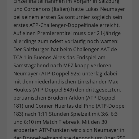
Einzelfinalteilnahmen im Vorjahr in Salzburg
Dieser Wert speichert Ihre Consent-
und Cordenons (Italien) hatte Lukas Neumayer
Einstellungen. Unter anderem eine
bei seinem ersten Saisonturnier sogleich sein
zufällig generierte ID, für die
erstes ATP-Challenger-Doppelfinale erreicht.
Zweck
historische Speicherung Ihrer
Auf einen Premierentitel muss der 21-Jährige
vorgenommen Einstellungen, falls der
allerdings zumindest vorläufig noch warten:
Webseiten-Betreiber dies eingestellt
hat.
Der Salzburger hat beim Challenger AAT de
TCA 1 in Buenos Aires das Endspiel am
Samstagabend nach MEZ knapp verloren.
Neumayer (ATP-Doppel 925) unterlag dabei
mit dem niederländischen Linkshänder Max
Houkes (ATP-Doppel 549) den drittgesetzten,
peruanischen Brüdern Arklon (ATP-Doppel
181) und Conner Huertas del Pino (ATP-Doppel
183) nach 1:11 Stunden Spielzeit mit 3:6, 6:3
und 6:10 im Match Tiebreak. Mit den 30
eroberten ATP-Punkten wird sich Neumayer in
der Doppelweltrangliste dennoch um über 250