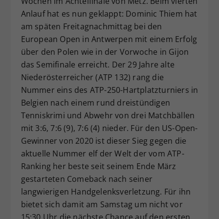
Wochen im Achtelfinale von Metz. Beim vierten
Dieser Wert speichert Ihre Consent-
Anlauf hat es nun geklappt: Dominic Thiem hat
Einstellungen. Unter anderem eine
am späten Freitagnachmittag bei den
zufällig generierte ID, für die
European Open in Antwerpen mit einem Erfolg
Zweck
historische Speicherung Ihrer
über den Polen wie in der Vorwoche in Gijon
vorgenommen Einstellungen, falls der
das Semifinale erreicht. Der 29 Jahre alte
Webseiten-Betreiber dies eingestellt
hat.
Niederösterreicher (ATP 132) rang die
Nummer eins des ATP-250-Hartplatzturniers in
Belgien nach einem rund dreistündigen
Tenniskrimi und Abwehr von drei Matchbällen
mit 3:6, 7:6 (9), 7:6 (4) nieder. Für den US-Open-
Gewinner von 2020 ist dieser Sieg gegen die
aktuelle Nummer elf der Welt der vom ATP-
Ranking her beste seit seinem Ende März
gestarteten Comeback nach seiner
langwierigen Handgelenksverletzung. Für ihn
bietet sich damit am Samstag um nicht vor
15:30 Uhr die nächste Chance auf den ersten