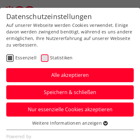
Zurück zur Newsübersicht
Datenschutzeinstellungen
Auf unserer Webseite werden Cookies verwendet. Einige
davon werden zwingend benötigt, während es uns andere
ermöglichen, Ihre Nutzererfahrung auf unserer Webseite
zu verbessern.
Turniere
Essenziell
Statistiken
ATP Antwerpen: Thiem
mit starken Nerven zum
Alle akzeptieren
besten Sieg seit seinem
Speichern & schließen
Comeback
Nur essenzielle Cookies akzeptieren
Das ÖTV-Aushängeschild schlägt den
topgesetzten Hubert Hurkacz nach
Weitere Informationen anzeigen
Essenziell
Abwehr von Matchbällen.
Essenzielle Cookies werden für grundlegende
Powered by