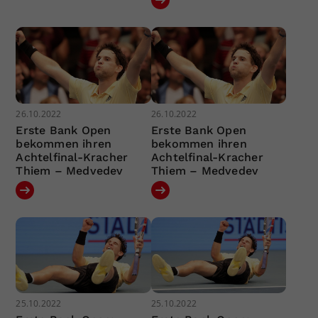
26.10.2022
26.10.2022
Erste Bank Open
Erste Bank Open
bekommen ihren
bekommen ihren
Achtelfinal-Kracher
Achtelfinal-Kracher
Thiem – Medvedev
Thiem – Medvedev
25.10.2022
25.10.2022