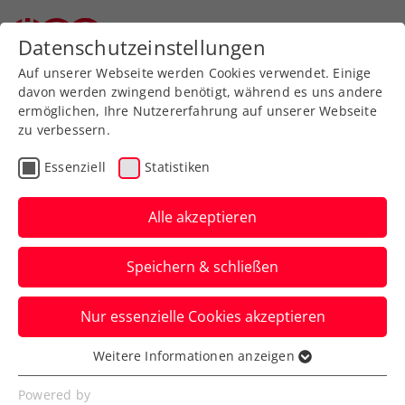
Datenschutzeinstellungen
Auf unserer Webseite werden Cookies verwendet. Einige
davon werden zwingend benötigt, während es uns andere
ermöglichen, Ihre Nutzererfahrung auf unserer Webseite
zu verbessern.
Jürgen Melzer on Tour
Essenziell
Statistiken
Alle akzeptieren
Speichern & schließen
Individualförderung
Nur essenzielle Cookies akzeptieren
Weitere Informationen anzeigen
Jürgen Melzer fährt einmal im
Essenziell
Jahr zusätzlich zu den
Essenzielle Cookies werden für grundlegende
Powered by