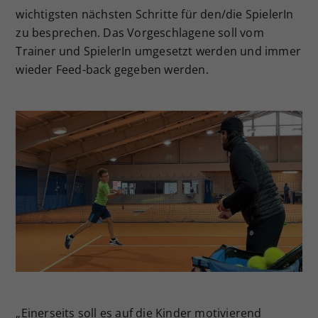
wichtigsten nächsten Schritte für den/die SpielerIn
Dieser Wert speichert Ihre Consent-
zu besprechen. Das Vorgeschlagene soll vom
Einstellungen. Unter anderem eine
zufällig generierte ID, für die
Trainer und SpielerIn umgesetzt werden und immer
Zweck
historische Speicherung Ihrer
wieder Feed-back gegeben werden.
vorgenommen Einstellungen, falls der
Webseiten-Betreiber dies eingestellt
hat.
„Einerseits soll es auf die Kinder motivierend