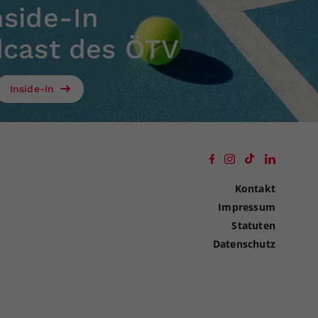
nside-In
dcast des ÖTV
Inside-In
Kontakt
Impressum
Statuten
Datenschutz