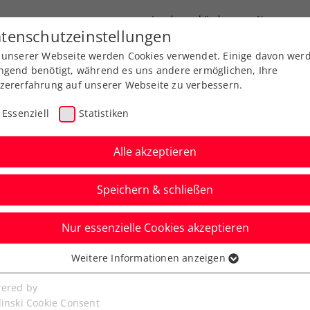
Landesverbände
News
tenschutzeinstellungen
 unserer Webseite werden Cookies verwendet. Einige davon wer
port
Ausbildung
Services
Über uns
ngend benötigt, während es uns andere ermöglichen, Ihre
zererfahrung auf unserer Webseite zu verbessern.
ltigkeit
Smarte Vereinsverwaltung
Vereinsverans
Fes
Essenziell
Statistiken
Alle akzeptieren
Speichern & schließen
Feste – Leben im Club!
Nur essenzielle Cookies akzeptieren
: Mit kreativen Events stärkst du die Gemeinschaft,
 Verein für neue Zielgruppen.
Weitere Informationen anzeigen
ssenziell
bens:
senzielle Cookies werden für grundlegende Funktionen der
ered by
bseite benötigt. Dadurch ist gewährleistet, dass die Webseite
linski Cookie Consent
rwerbung