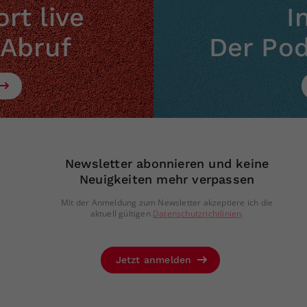
Zweck
generierte ID, für die historische Speicherung
rt live
I
Ihrer vorgenommen Einstellungen, falls der
Webseiten-Betreiber dies eingestellt hat.
 Abruf
Der Po
Newsletter abonnieren und keine
Neuigkeiten mehr verpassen
Mit der Anmeldung zum Newsletter akzeptiere ich die
aktuell gültigen
Datenschutzrichtlinien
.
Jetzt anmelden