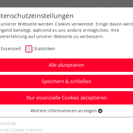
Landesverbände
News
tenschutzeinstellungen
 unserer Webseite werden Cookies verwendet. Einige davon wer
port
Ausbildung
Services
Über uns
ngend benötigt, während es uns andere ermöglichen, Ihre
zererfahrung auf unserer Webseite zu verbessern.
Essenziell
Statistiken
Alle akzeptieren
Download-Center
Speichern & schließen
Nur essenzielle Cookies akzeptieren
Weitere Informationen anzeigen
ssenziell
senzielle Cookies werden für grundlegende Funktionen der
ered by
bseite benötigt. Dadurch ist gewährleistet, dass die Webseite
linski Cookie Consent