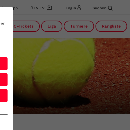
ÖTV App
ÖTV TV
Login
Suchen
den
DC-Tickets
Liga
Turniere
Rangliste