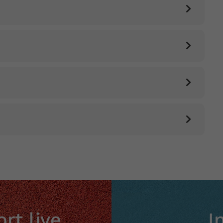
rt live
I