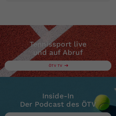
Tennissport live
und auf Abruf
ÖTV TV
Inside-In
Der Podcast des ÖTV