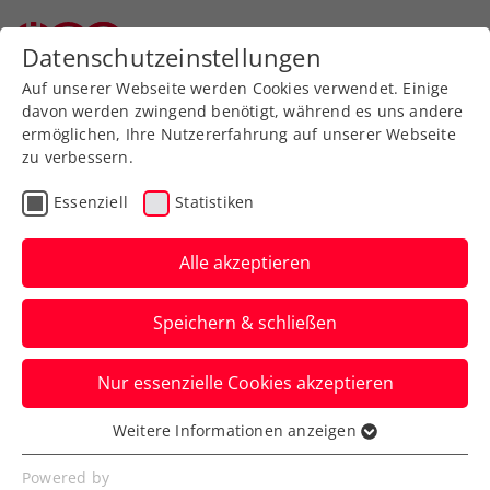
Datenschutzeinstellungen
Auf unserer Webseite werden Cookies verwendet. Einige
davon werden zwingend benötigt, während es uns andere
ermöglichen, Ihre Nutzererfahrung auf unserer Webseite
zu verbessern.
Download-Center
Essenziell
Statistiken
Alle akzeptieren
Speichern & schließen
Nur essenzielle Cookies akzeptieren
Bitte wählen Sie aus...
Weitere Informationen anzeigen
Essenziell
Essenzielle Cookies werden für grundlegende
Powered by