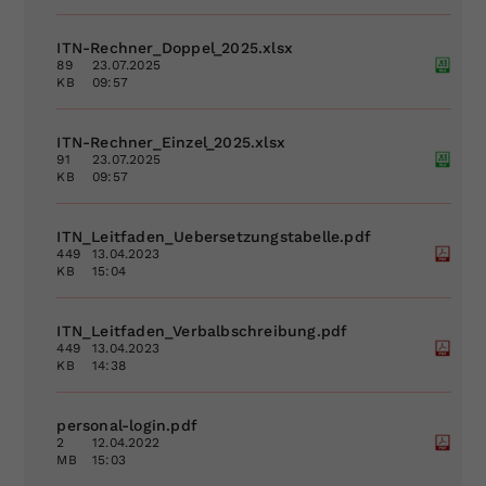
Dieser Wert speichert Ihre Consent-
ITN-Rechner_Doppel_2025.xlsx
Einstellungen. Unter anderem eine
89
23.07.2025
zufällig generierte ID, für die
KB
09:57
Zweck
historische Speicherung Ihrer
vorgenommen Einstellungen, falls der
ITN-Rechner_Einzel_2025.xlsx
Webseiten-Betreiber dies eingestellt
91
23.07.2025
hat.
KB
09:57
ITN_Leitfaden_Uebersetzungstabelle.pdf
449
13.04.2023
KB
15:04
ITN_Leitfaden_Verbalbschreibung.pdf
449
13.04.2023
KB
14:38
personal-login.pdf
2
12.04.2022
MB
15:03