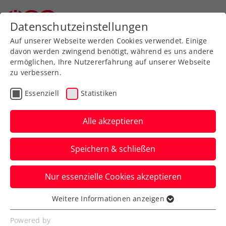
Zurück zur Newsübersicht
Datenschutzeinstellungen
Auf unserer Webseite werden Cookies verwendet. Einige
davon werden zwingend benötigt, während es uns andere
ermöglichen, Ihre Nutzererfahrung auf unserer Webseite
zu verbessern.
Verbands-Info
Essenziell
Statistiken
Weiterer Meilenstein: ÖTV
launcht eigene App
Alle akzeptieren
Seit dem 22. März 2024 ist die neue
Speichern & schließen
Anwendung bei Google Play und im App
Store gratis downzuloaden.
Nur essenzielle Cookies akzeptieren
Verfasst von: Manuel Wachta, 22.03.2024
Weitere Informationen anzeigen
Essenziell
Essenzielle Cookies werden für grundlegende
Powered by