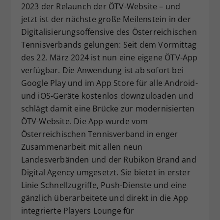
2023 der Relaunch der ÖTV-Website – und
Dieser Wert speichert Ihre Consent-
jetzt ist der nächste große Meilenstein in der
Einstellungen. Unter anderem eine
Digitalisierungsoffensive des Österreichischen
zufällig generierte ID, für die
Tennisverbands gelungen: Seit dem Vormittag
Zweck
historische Speicherung Ihrer
vorgenommen Einstellungen, falls der
des 22. März 2024 ist nun eine eigene ÖTV-App
Webseiten-Betreiber dies eingestellt
verfügbar. Die Anwendung ist ab sofort bei
hat.
Google Play und im App Store für alle Android-
und iOS-Geräte kostenlos downzuloaden und
schlägt damit eine Brücke zur modernisierten
ÖTV-Website. Die App wurde vom
Österreichischen Tennisverband in enger
Zusammenarbeit mit allen neun
Landesverbänden und der Rubikon Brand and
Digital Agency umgesetzt. Sie bietet in erster
Linie Schnellzugriffe, Push-Dienste und eine
gänzlich überarbeitete und direkt in die App
integrierte Players Lounge für