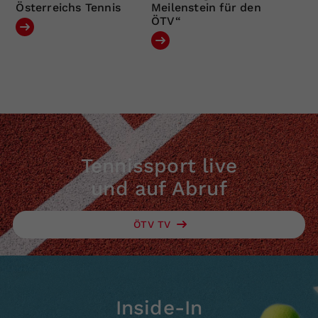
Österreichs Tennis
Meilenstein für den
ÖTV“
Tennissport live
und auf Abruf
ÖTV TV
Inside-In