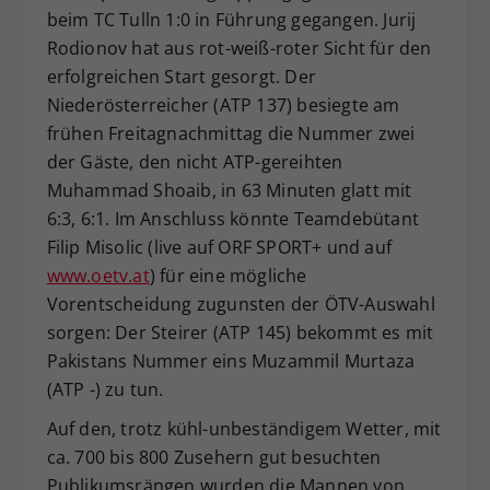
beim TC Tulln 1:0 in Führung gegangen. Jurij
Dieser Wert speichert Ihre Consent-
Rodionov hat aus rot-weiß-roter Sicht für den
Einstellungen. Unter anderem eine
zufällig generierte ID, für die
erfolgreichen Start gesorgt. Der
Zweck
historische Speicherung Ihrer
Niederösterreicher (ATP 137) besiegte am
vorgenommen Einstellungen, falls der
frühen Freitagnachmittag die Nummer zwei
Webseiten-Betreiber dies eingestellt
der Gäste, den nicht ATP-gereihten
hat.
Muhammad Shoaib, in 63 Minuten glatt mit
6:3, 6:1. Im Anschluss könnte Teamdebütant
Filip Misolic (live auf ORF SPORT+ und auf
www.oetv.at
) für eine mögliche
Vorentscheidung zugunsten der ÖTV-Auswahl
sorgen: Der Steirer (ATP 145) bekommt es mit
Pakistans Nummer eins Muzammil Murtaza
(ATP -) zu tun.
Auf den, trotz kühl-unbeständigem Wetter, mit
ca. 700 bis 800 Zusehern gut besuchten
Publikumsrängen wurden die Mannen von