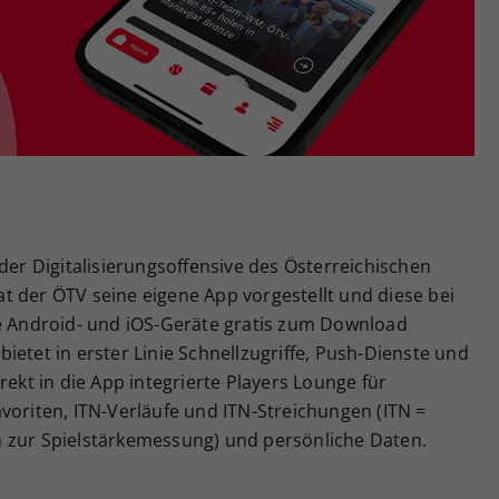
Zweck
generierte ID, für die historische Speicherung
Ihrer vorgenommen Einstellungen, falls der
Webseiten-Betreiber dies eingestellt hat.
der Digitalisierungsoffensive des Österreichischen
t der ÖTV seine eigene App vorgestellt und diese bei
le Android- und iOS-Geräte gratis zum Download
ietet in erster Linie Schnellzugriffe, Push-Dienste und
rekt in die App integrierte Players Lounge für
voriten, ITN-Verläufe und ITN-Streichungen (ITN =
 zur Spielstärkemessung) und persönliche Daten.