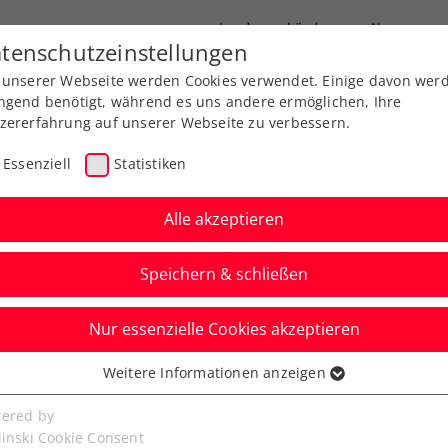
Landesverbände
News
tenschutzeinstellungen
 unserer Webseite werden Cookies verwendet. Einige davon wer
port
Ausbildung
Services
Über uns
ngend benötigt, während es uns andere ermöglichen, Ihre
zererfahrung auf unserer Webseite zu verbessern.
Essenziell
Statistiken
Alle akzeptieren
Speichern & schließen
Nur essenzielle Cookies akzeptieren
, noch einfacher: Das
Weitere Informationen anzeigen
ssenziell
 ÖTV-App
senzielle Cookies werden für grundlegende Funktionen der
ered by
bseite benötigt. Dadurch ist gewährleistet, dass die Webseite
linski Cookie Consent