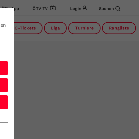
ÖTV App
ÖTV TV
Login
Suchen
den
DC-Tickets
Liga
Turniere
Rangliste