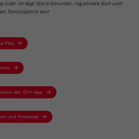
ay oder im App Store herunter, registriere dich und
hen Tennissports ein!
le Play.
Store.
ktionen der ÖTV-App.
agen und Probleme.