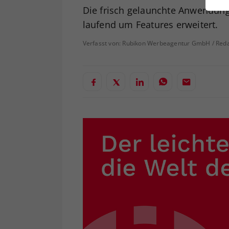
ei
Die frisch gelaunchte Anwendung 
laufend um Features erweitert.
Verfasst von: Rubikon Werbeagentur GmbH / Reda
S