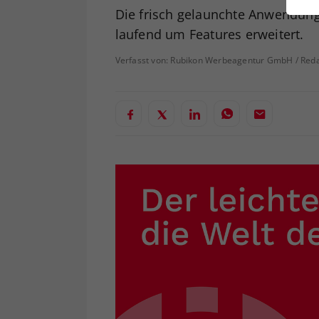
ei
Die frisch gelaunchte Anwendung 
laufend um Features erweitert.
Verfasst von: Rubikon Werbeagentur GmbH / Reda
S