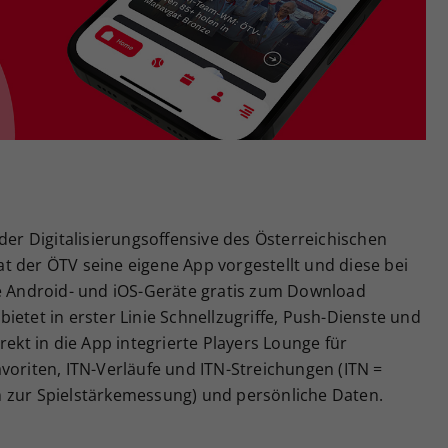
Zweck
generierte ID, für die historische Speicherung
Ihrer vorgenommen Einstellungen, falls der
Webseiten-Betreiber dies eingestellt hat.
der Digitalisierungsoffensive des Österreichischen
t der ÖTV seine eigene App vorgestellt und diese bei
le Android- und iOS-Geräte gratis zum Download
ietet in erster Linie Schnellzugriffe, Push-Dienste und
rekt in die App integrierte Players Lounge für
voriten, ITN-Verläufe und ITN-Streichungen (ITN =
 zur Spielstärkemessung) und persönliche Daten.