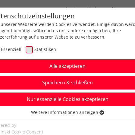
Landesverbände
News
tenschutzeinstellungen
 unserer Webseite werden Cookies verwendet. Einige davon wer
port
Ausbildung
Services
Über uns
ngend benötigt, während es uns andere ermöglichen, Ihre
zererfahrung auf unserer Webseite zu verbessern.
Essenziell
Statistiken
Alle akzeptieren
Speichern & schließen
Nur essenzielle Cookies akzeptieren
, noch einfacher: Das
Weitere Informationen anzeigen
ssenziell
 ÖTV-App
senzielle Cookies werden für grundlegende Funktionen der
ered by
bseite benötigt. Dadurch ist gewährleistet, dass die Webseite
linski Cookie Consent