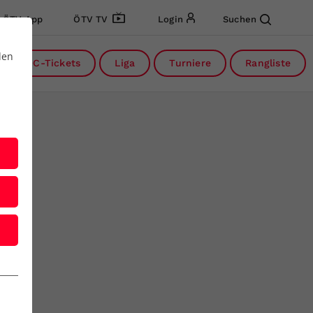
ÖTV App
ÖTV TV
Login
Suchen
den
DC-Tickets
Liga
Turniere
Rangliste