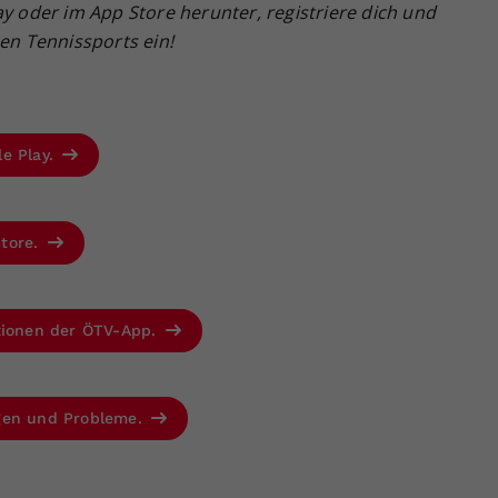
ay oder im App Store herunter, registriere dich und
hen Tennissports ein!
le Play.
Store.
ktionen der ÖTV-App.
agen und Probleme.