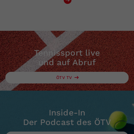
Tennissport live
und auf Abruf
ÖTV TV
Inside-In
Der Podcast des ÖTV