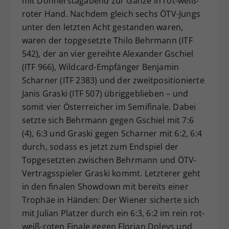
mit Donnerstagabend zur Gänze in rot-weiß-
roter Hand. Nachdem gleich sechs ÖTV-Jungs
unter den letzten Acht gestanden waren,
waren der topgesetzte Thilo Behrmann (ITF
542), der an vier gereihte Alexander Gschiel
(ITF 966), Wildcard-Empfänger Benjamin
Scharner (ITF 2383) und der zweitpositionierte
Janis Graski (ITF 507) übriggeblieben – und
somit vier Österreicher im Semifinale. Dabei
setzte sich Behrmann gegen Gschiel mit 7:6
(4), 6:3 und Graski gegen Scharner mit 6:2, 6:4
durch, sodass es jetzt zum Endspiel der
Topgesetzten zwischen Behrmann und ÖTV-
Vertragsspieler Graski kommt. Letzterer geht
in den finalen Showdown mit bereits einer
Trophäe in Händen: Der Wiener sicherte sich
mit Julian Platzer durch ein 6:3, 6:2 im rein rot-
weiß-roten Finale gegen Florian Doleys und