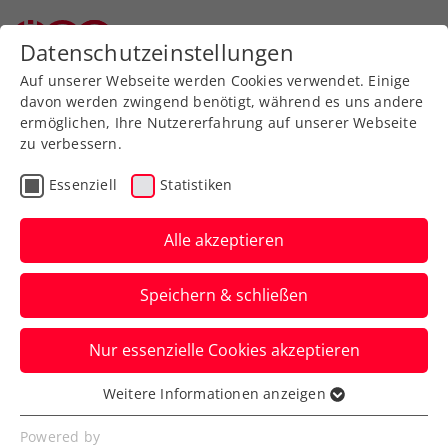
Zurück zur Newsübersicht
Datenschutzeinstellungen
Auf unserer Webseite werden Cookies verwendet. Einige
davon werden zwingend benötigt, während es uns andere
ermöglichen, Ihre Nutzererfahrung auf unserer Webseite
zu verbessern.
Turniere
Kids & Jugend
ITF
Essenziell
Statistiken
Maria Lanzendorf Open:
Rabl beim Comeback-
Alle akzeptieren
Turnier mit Chance aufs
Speichern & schließen
Double
Nur essenzielle Cookies akzeptieren
Die ÖTV-Vertragsspielerin steht beim ITF-
Jugendturnier im Einzel und Doppel im
Weitere Informationen anzeigen
Essenziell
Endspiel.
Essenzielle Cookies werden für grundlegende
Powered by