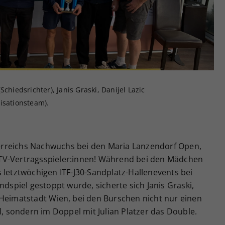
Zweck
generierte ID, für die historische Speicherung
Ihrer vorgenommen Einstellungen, falls der
Webseiten-Betreiber dies eingestellt hat.
chiedsrichter), Janis Graski, Danijel Lazic
isationsteam).
rreichs Nachwuchs bei den Maria Lanzendorf Open,
TV-Vertragsspieler:innen! Während bei den Mädchen
 letztwöchigen ITF-J30-Sandplatz-Hallenevents bei
ndspiel gestoppt wurde, sicherte sich Janis Graski,
 Heimatstadt Wien, bei den Burschen nicht nur einen
l, sondern im Doppel mit Julian Platzer das Double.