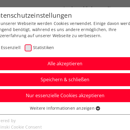
Landesverbände
News
tenschutzeinstellungen
 unserer Webseite werden Cookies verwendet. Einige davon wer
port
Ausbildung
Services
Über uns
ngend benötigt, während es uns andere ermöglichen, Ihre
zererfahrung auf unserer Webseite zu verbessern.
Essenziell
Statistiken
Alle akzeptieren
Speichern & schließen
Nur essenzielle Cookies akzeptieren
rf Open: Graski mit
Weitere Informationen anzeigen
ssenziell
bl mit Finaldouble
senzielle Cookies werden für grundlegende Funktionen der
ered by
bseite benötigt. Dadurch ist gewährleistet, dass die Webseite
linski Cookie Consent