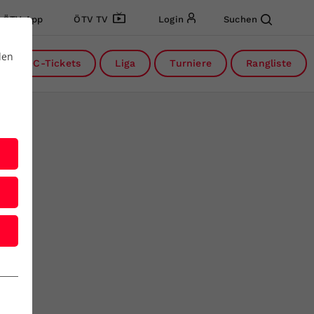
ÖTV App
ÖTV TV
Login
Suchen
den
DC-Tickets
Liga
Turniere
Rangliste