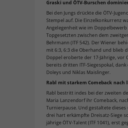
Graski und ÖTV-Burschen dominie
Bei den Jungs drückte die ÖTV-Jugen
Stempel auf. Die Einzelkonkurrenz wa
Angelegenheit wie im Doppelbewerb d
Topgesetzten zwischen dem zweitgere
Behrmann (ITF 542). Der Wiener behie
mit 6:3, 6:3 die Oberhand und blieb 
Doppel eroberte der 17-Jährige, vor 
bereits dritten ITF-Siegespokal, dank 
Doleys und Niklas Maislinger.
Rabl mit starkem Comeback nach 
Rabl bestritt indes bei der zweiten d
Maria Lanzendorf ihr Comeback, nac
Turnierpause. Und gestaltete dieses 
drei hart erkämpfte Dreisatz-Siege so
jährige ÖTV-Talent (ITF 1041), erst g