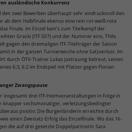
ren ausländische Konkurrenz
d den zwei Bewerben überhaupt sehr eindrucksvoll den
r ab dem Halbfinale ebenso eine rein rot-weiß-rote
as Finale. Im Einzel kam’s zum Titelkampf der
ihten Graski (ITF 507) und der Nummer eins, Thilo
lt gegen den dreimaligen ITF-Titelträger der Saison
damit in der ganzen Turnierwoche ohne Satzverlust. Im
Ort durch ÖTV-Trainer Lukas Jastraunig betreut, seinen
eines 6:3, 6:2 im Endspiel mit Platzer gegen Florian
langer Zwangspause
er insgesamt drei ITF-Heimveranstaltungen in Folge in
h knapper sechsmonatiger, verletzungsbedingter
überaus positiv: Die Burgenländerin erreichte durch
wie einen Zweisatz-Erfolg das Einzelfinale. Wo das 16-
egen die auf drei gesetzte Doppelpartnerin Sara