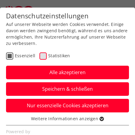
Zurück zur Newsübersicht
Datenschutzeinstellungen
Auf unserer Webseite werden Cookies verwendet. Einige
davon werden zwingend benötigt, während es uns andere
ermöglichen, Ihre Nutzererfahrung auf unserer Webseite
zu verbessern.
Allgemeine Klasse
Turniere
Essenziell
Statistiken
Verbands-Info
Kids & Jugend
Senioren
Alle akzeptieren
ATP
WTA
ITF
Speichern & schließen
Internationale
Nur essenzielle Cookies akzeptieren
Turnierlandschaft in
Weitere Informationen anzeigen
Österreich im Aufwind
Essenziell
Essenzielle Cookies werden für grundlegende
Powered by