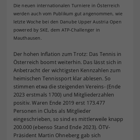
Die neuen internationalen Turniere in Österreich
Dieser Wert speichert Ihre Consent-
werden auch vom Publikum gut angenommen, wie
Einstellungen. Unter anderem eine
zufällig generierte ID, für die
letzte Woche bei den Danube Upper Austria Open
Zweck
historische Speicherung Ihrer
powered by SKE, dem ATP-Challenger in
vorgenommen Einstellungen, falls der
Mauthausen.
Webseiten-Betreiber dies eingestellt
hat.
Der hohen Inflation zum Trotz: Das Tennis in
Österreich boomt weiterhin. Das lässt sich in
Anbetracht der wichtigsten Kennzahlen zum
heimischen Tennissport klar ablesen. So
stimmen etwa die steigenden Vereins- (Ende
2023 erstmals 1700) und Mitgliederzahlen
positiv. Waren Ende 2019 erst 173.477
Personen in Clubs als Mitglieder
eingeschrieben, so sind es mittlerweile knapp
200.000 (ebenso Stand Ende 2023). ÖTV-
Präsident Martin Ohneberg gab sich