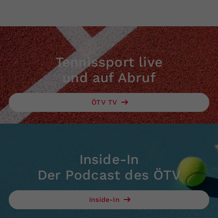
Tennissport live
und auf Abruf
ÖTV TV
Inside-In
Der Podcast des ÖTV
Inside-In