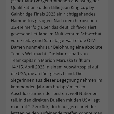
(Schottland) vorgenommenen Auslosung der
Dieser Wert speichert Ihre Consent-
Qualifikation zu den Billie Jean King Cup by
Einstellungen. Unter anderem eine
Gainbridge Finals 2023 ein richtiggehendes
zufällig generierte ID, für die
Hammerlos gezogen. Nach dem heroischen
Zweck
historische Speicherung Ihrer
3:2-Heimerfolg über das deutlich favorisiert
vorgenommen Einstellungen, falls der
gewesene Lettland im Multiversum Schwechat
Webseiten-Betreiber dies eingestellt
hat.
vom Freitag und Samstag erwartet die ÖTV-
Damen nunmehr zur Belohnung eine absolute
Tennis-Weltmacht. Die Mannschaft von
Teamkapitänin Marion Maruska trifft am
14./15. April 2023 in einem Auswärtsspiel auf
die USA, die an fünf gesetzt sind. Die
Siegerinnen aus dieser Begegnung nehmen im
kommenden Jahr am hochprämierten
Abschlussturnier der besten zwölf Nationen
teil. In den direkten Duellen mit den USA liegt
man mit 2:7 zurück, doch ausgerechnet die
letzten beiden Aufeinandertreffen konnte man