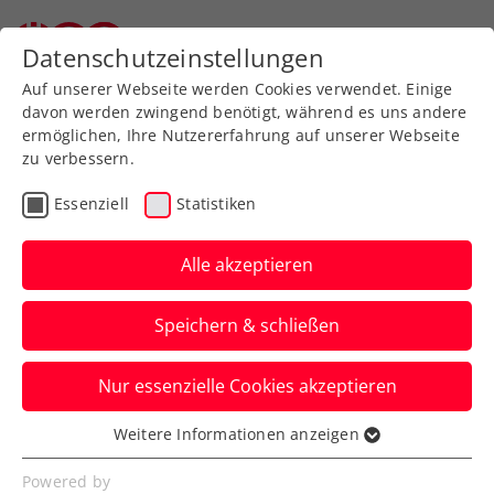
Zurück zur Newsübersicht
Datenschutzeinstellungen
Auf unserer Webseite werden Cookies verwendet. Einige
davon werden zwingend benötigt, während es uns andere
ermöglichen, Ihre Nutzererfahrung auf unserer Webseite
zu verbessern.
Billie Jean King Cup
Essenziell
Statistiken
Hammerlos! ÖTV-Damen
ziehen im Billie Jean King
Alle akzeptieren
Cup 2023 Auswärtsspiel
Speichern & schließen
gegen die USA
Nur essenzielle Cookies akzeptieren
Die US-Ladies können aktuell mit vier
Spielerinnen unter den besten 14 der
Weitere Informationen anzeigen
Essenziell
Welt aufwarten.
Essenzielle Cookies werden für grundlegende
Powered by