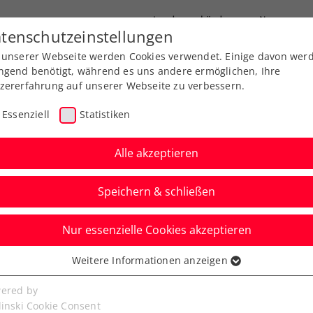
Landesverbände
News
tenschutzeinstellungen
 unserer Webseite werden Cookies verwendet. Einige davon wer
port
Ausbildung
Services
Über uns
ngend benötigt, während es uns andere ermöglichen, Ihre
zererfahrung auf unserer Webseite zu verbessern.
Essenziell
Statistiken
Alle akzeptieren
Speichern & schließen
Nur essenzielle Cookies akzeptieren
is zum letzten
Weitere Informationen anzeigen
ssenziell
e Trauer um Axel
senzielle Cookies werden für grundlegende Funktionen der
ered by
bseite benötigt. Dadurch ist gewährleistet, dass die Webseite
linski Cookie Consent