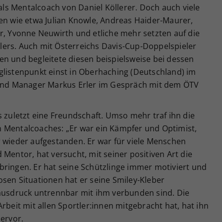
s Mentalcoach von Daniel Köllerer. Doch auch viele
en wie etwa Julian Knowle, Andreas Haider-Maurer,
r, Yvonne Neuwirth und etliche mehr setzten auf die
ers. Auch mit Österreichs Davis-Cup-Doppelspieler
en und begleitete diesen beispielsweise bei dessen
glistenpunkt einst in Oberhaching (Deutschland) im
l und Manager Markus Erler im Gespräch mit dem ÖTV
s zuletzt eine Freundschaft. Umso mehr traf ihn die
 Mentalcoaches: „Er war ein Kämpfer und Optimist,
r wieder aufgestanden. Er war für viele Menschen
 Mentor, hat versucht, mit seiner positiven Art die
bringen. Er hat seine Schützlinge immer motiviert und
slosen Situationen hat er seine Smiley-Kleber
sausdruck untrennbar mit ihm verbunden sind. Die
rbeit mit allen Sportler:innen mitgebracht hat, hat ihn
hervor.