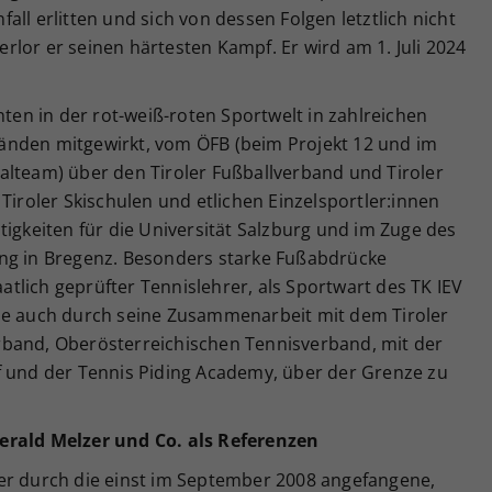
ll erlitten und sich von dessen Folgen letztlich nicht
lor er seinen härtesten Kampf. Er wird am 1. Juli 2024
nten in der rot-weiß-roten Sportwelt in zahlreichen
änden mitgewirkt, vom ÖFB (beim Projekt 12 und im
alteam) über den Tiroler Fußballverband und Tiroler
Tiroler Skischulen und etlichen Einzelsportler:innen
tigkeiten für die Universität Salzburg und im Zuge des
ing in Bregenz. Besonders starke Fußabdrücke
aatlich geprüfter Tennislehrer, als Sportwart des TK IEV
ie auch durch seine Zusammenarbeit mit dem Tiroler
rband, Oberösterreichischen Tennisverband, mit der
f und der Tennis Piding Academy, über der Grenze zu
erald Melzer und Co. als Referenzen
er durch die einst im September 2008 angefangene,