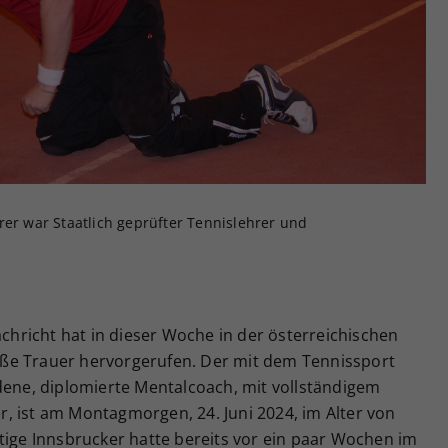
Zweck
generierte ID, für die historische Speicherung
Ihrer vorgenommen Einstellungen, falls der
Webseiten-Betreiber dies eingestellt hat.
rer war Staatlich geprüfter Tennislehrer und
achricht hat in dieser Woche in der österreichischen
ße Trauer hervorgerufen. Der mit dem Tennissport
dene, diplomierte Mentalcoach, mit vollständigem
, ist am Montagmorgen, 24. Juni 2024, im Alter von
tige Innsbrucker hatte bereits vor ein paar Wochen im