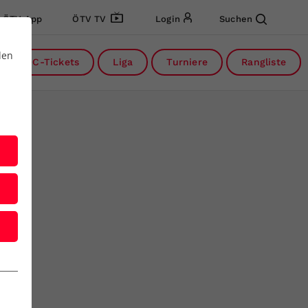
ÖTV App
ÖTV TV
Login
Suchen
den
DC-Tickets
Liga
Turniere
Rangliste