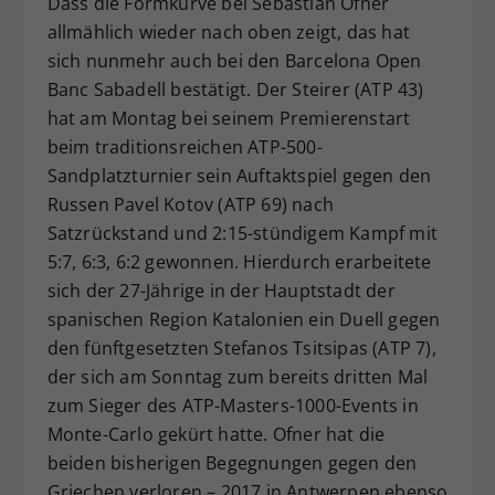
Dass die Formkurve bei Sebastian Ofner
Dieser Wert speichert Ihre Consent-
allmählich wieder nach oben zeigt, das hat
Einstellungen. Unter anderem eine
sich nunmehr auch bei den Barcelona Open
zufällig generierte ID, für die
Banc Sabadell bestätigt. Der Steirer (ATP 43)
Zweck
historische Speicherung Ihrer
hat am Montag bei seinem Premierenstart
vorgenommen Einstellungen, falls der
beim traditionsreichen ATP-500-
Webseiten-Betreiber dies eingestellt
hat.
Sandplatzturnier sein Auftaktspiel gegen den
Russen Pavel Kotov (ATP 69) nach
Satzrückstand und 2:15-stündigem Kampf mit
5:7, 6:3, 6:2 gewonnen. Hierdurch erarbeitete
sich der 27-Jährige in der Hauptstadt der
spanischen Region Katalonien ein Duell gegen
den fünftgesetzten Stefanos Tsitsipas (ATP 7),
der sich am Sonntag zum bereits dritten Mal
zum Sieger des ATP-Masters-1000-Events in
Monte-Carlo gekürt hatte. Ofner hat die
beiden bisherigen Begegnungen gegen den
Griechen verloren – 2017 in Antwerpen ebenso