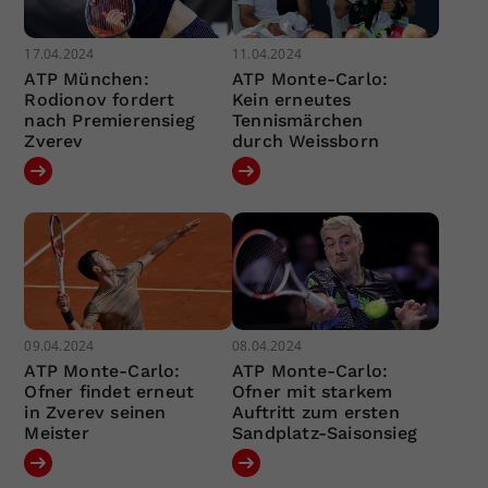
17.04.2024
11.04.2024
ATP München:
ATP Monte-Carlo:
Rodionov fordert
Kein erneutes
nach Premierensieg
Tennismärchen
Zverev
durch Weissborn
09.04.2024
08.04.2024
ATP Monte-Carlo:
ATP Monte-Carlo:
Ofner findet erneut
Ofner mit starkem
in Zverev seinen
Auftritt zum ersten
Meister
Sandplatz-Saisonsieg