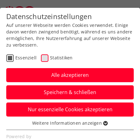
Zurück zur Newsübersicht
Datenschutzeinstellungen
Auf unserer Webseite werden Cookies verwendet. Einige
davon werden zwingend benötigt, während es uns andere
ermöglichen, Ihre Nutzererfahrung auf unserer Webseite
zu verbessern.
Turniere
ATP
Essenziell
Statistiken
ATP Barcelona: Ofner
erspielt sich Duell mit
Alle akzeptieren
Monte-Carlo-Sieger
Speichern & schließen
Tsitsipas
Nur essenzielle Cookies akzeptieren
Indes gibt es für Dominic Thiem in
München, Filip Misolic und Sam
Weitere Informationen anzeigen
Essenziell
Weissborn in Bukarest keine Erfolge.
Essenzielle Cookies werden für grundlegende
Powered by