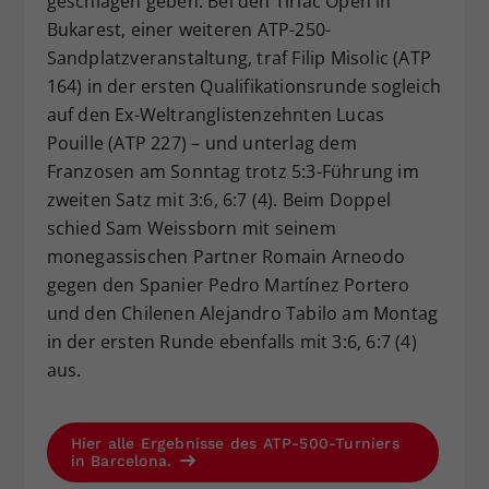
geschlagen geben. Bei den Tiriac Open in
Bukarest, einer weiteren ATP-250-
Sandplatzveranstaltung, traf Filip Misolic (ATP
164) in der ersten Qualifikationsrunde sogleich
auf den Ex-Weltranglistenzehnten Lucas
Pouille (ATP 227) – und unterlag dem
Franzosen am Sonntag trotz 5:3-Führung im
zweiten Satz mit 3:6, 6:7 (4). Beim Doppel
schied Sam Weissborn mit seinem
monegassischen Partner Romain Arneodo
gegen den Spanier Pedro Martínez Portero
und den Chilenen Alejandro Tabilo am Montag
in der ersten Runde ebenfalls mit 3:6, 6:7 (4)
aus.
Hier alle Ergebnisse des ATP-500-Turniers
in Barcelona.