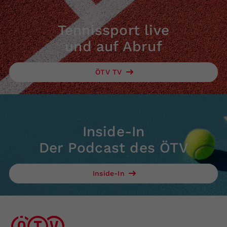
Tennissport live
und auf Abruf
ÖTV TV
Inside-In
Der Podcast des ÖTV
Inside-In