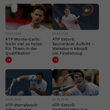
06.04.2024
05.04.2024
ATP Monte-Carlo:
ATP Estoril:
Nicht viel zu holen
Souveräner Auftritt –
für Thiem in der
Weissborn kämpft
Qualifikation
um Finaleinzug
04.04.2024
04.04.2024
ATP Marrakesch:
ATP Estoril:
Ofner startet
Unglückliches Aus