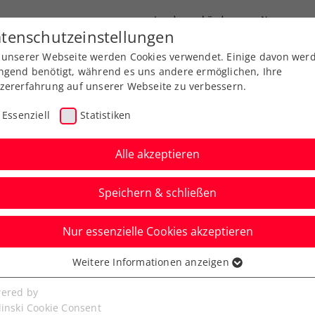
Landesverbände
News
tenschutzeinstellungen
 unserer Webseite werden Cookies verwendet. Einige davon wer
port
Ausbildung
Services
Über uns
ngend benötigt, während es uns andere ermöglichen, Ihre
zererfahrung auf unserer Webseite zu verbessern.
Essenziell
Statistiken
Alle akzeptieren
Teambewerbe & Turnier
Speichern & schließen
Nur essenzielle Cookies akzeptieren
Weitere Informationen anzeigen
ssenziell
tungen 2026
Klassifizierung
Wheelchair 
senzielle Cookies werden für grundlegende Funktionen der
ered by
bseite benötigt. Dadurch ist gewährleistet, dass die Webseite
linski Cookie Consent