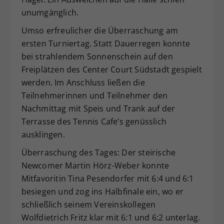
Dieser Wert speichert Ihre Consent-
unumgänglich.
Einstellungen. Unter anderem eine
Umso erfreulicher die Überraschung am
zufällig generierte ID, für die
ersten Turniertag. Statt Dauerregen konnte
Zweck
historische Speicherung Ihrer
vorgenommen Einstellungen, falls der
bei strahlendem Sonnenschein auf den
Webseiten-Betreiber dies eingestellt
Freiplätzen des Center Court Südstadt gespielt
hat.
werden. Im Anschluss ließen die
Teilnehmerinnen und Teilnehmer den
Nachmittag mit Speis und Trank auf der
Terrasse des Tennis Cafe’s genüsslich
ausklingen.
Überraschung des Tages: Der steirische
Newcomer Martin Hörz-Weber konnte
Mitfavoritin Tina Pesendorfer mit 6:4 und 6:1
besiegen und zog ins Halbfinale ein, wo er
schließlich seinem Vereinskollegen
Wolfdietrich Fritz klar mit 6:1 und 6:2 unterlag.