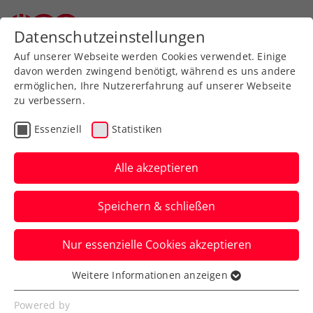
Zurück zur Newsübersicht
Datenschutzeinstellungen
Auf unserer Webseite werden Cookies verwendet. Einige
davon werden zwingend benötigt, während es uns andere
ermöglichen, Ihre Nutzererfahrung auf unserer Webseite
zu verbessern.
Rollstuhltennis
Essenziell
Statistiken
Maximilian Taucher holt
den ersten Titel
Alle akzeptieren
Mit einem Sieg gegen den Steirer
Speichern & schließen
Wolfdietrich Fritz fährt Maximilian
Taucher in Wien / Südstadt seinen ersten
Nur essenzielle Cookies akzeptieren
Wheelchair Tennis Tour Austria Titel ein
Weitere Informationen anzeigen
und macht das Double perfekt –
Essenziell
Essenzielle Cookies werden für grundlegende
gemeinsam mit seinem Doppel Partner
Powered by