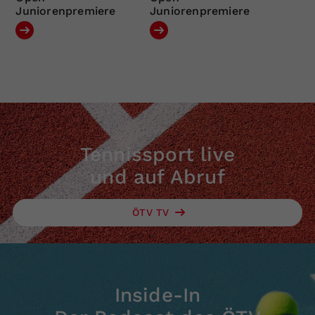
Juniorenpremiere
Juniorenpremiere
Tennissport live
und auf Abruf
ÖTV TV
Inside-In