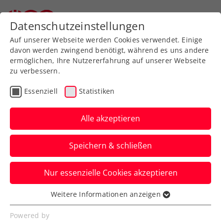
Zurück zur Newsübersicht
Datenschutzeinstellungen
Auf unserer Webseite werden Cookies verwendet. Einige
davon werden zwingend benötigt, während es uns andere
ermöglichen, Ihre Nutzererfahrung auf unserer Webseite
zu verbessern.
Turniere
WTA
Essenziell
Statistiken
WTA Rabat: 2.
Viertelfinale der Karriere
Alle akzeptieren
– Grabher legt nach
Speichern & schließen
Die ÖTV-Spitzenspielerin gewinnt in
Nur essenzielle Cookies akzeptieren
Marokko auch ihr zweites Match im
Hauptbewerb.
Weitere Informationen anzeigen
Essenziell
Verfasst von: Manuel Wachta, 24.05.2023
Essenzielle Cookies werden für grundlegende
Powered by