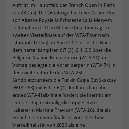
Auftritt im Hauptfeld der French Open in Paris
Dieser Wert speichert Ihre Consent-
(ab 28. Juli). Die 26-Jährige hat beim Grand Prix
Einstellungen. Unter anderem eine
zufällig generierte ID, für die
son Altesse Royale la Princesse Lalla Meryem
Zweck
historische Speicherung Ihrer
in Rabat am frühen Mittwochnachmittag ihr
vorgenommen Einstellungen, falls der
zweites Viertelfinale auf der WTA-Tour nach
Webseiten-Betreiber dies eingestellt
Istanbul (Türkei) im April 2022 erreicht. Nach
hat.
dem harterkämpften 6:7 (3), 6:4, 6:2 über die
Belgierin Ysaline Bonaventure (WTA 81) am
Vortag besiegte die Vorarlbergerin (WTA 74) in
der zweiten Runde des WTA-250-
Sandplatzturniers die Türkin Cagla Büyükakcay
(WTA 263) mit 6:1, 7:6 (4). Im Kampf um ihr
erstes WTA-Halbfinale fordert sie hiermit am
Donnerstag erstmalig die topgesetzte
Italienerin Martina Trevisan (WTA 26), die als
French-Open-Semifinalistin von 2022 bzw. -
Viertelfinalistin von 2020 als eine