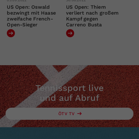
US Open: Oswald
US Open: Thiem
bezwingt mit Haase
verliert nach großem
zweifache French-
Kampf gegen
Open-Sieger
Carreno Busta
Tennissport live
und auf Abruf
ÖTV TV