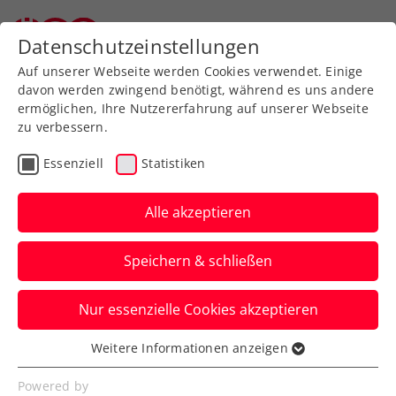
Zurück zur Newsübersicht
Datenschutzeinstellungen
Auf unserer Webseite werden Cookies verwendet. Einige
davon werden zwingend benötigt, während es uns andere
ermöglichen, Ihre Nutzererfahrung auf unserer Webseite
zu verbessern.
Turniere
Essenziell
Statistiken
US Open: Oswald mit
Haase im New Yorker
Alle akzeptieren
Achtelfinale gestoppt
Speichern & schließen
Die amtierenden Olympiasieger sind für
Nur essenzielle Cookies akzeptieren
den ÖTV-Doppelspezialisten und den
Niederländer zu stark.
Weitere Informationen anzeigen
Essenziell
Verfasst von: Manuel Wachta, 06.09.2022
Essenzielle Cookies werden für grundlegende
Powered by