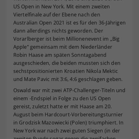
US Open in New York. Mit einem zweiten
Dieser Wert speichert Ihre Consent-
Viertelfinale auf der Ebene nach den
Einstellungen. Unter anderem eine
zufällig generierte ID, für die
Australian Open 2021 ist es für den 36-Jährigen
Zweck
historische Speicherung Ihrer
dann allerdings nichts geworden. Der
vorgenommen Einstellungen, falls der
Vorarlberger ist beim Millionenevent im „Big
Webseiten-Betreiber dies eingestellt
Apple“ gemeinsam mit dem Niederländer
hat.
Robin Haase am späten Sonntagabend
ausgeschieden, die beiden mussten sich den
sechstpositionierten Kroatien Nikola Mektic
und Mate Pavic mit 3:6, 4:6 geschlagen geben.
Oswald war mit zwei ATP-Challenger-Titeln und
einem -Endspiel in Folge zu den US Open
gereist, zuletzt hatte er mit Haase am 20.
August beim Hardcourt-Vorbereitungsturnier
in Grodzisk Mazowiecki (Polen) triumphiert. In
New York war nach zwei guten Siegen (in der
zweiten Runde sogar gegen die zweifachen